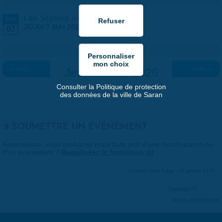
Les Septors x Angers
MAI
JEUDI 7 MAI 2026 |
20:30
-
23:00
07
« Préc.
Jeudi 7 mai 2026
Suiv. »
Consulter la Politique de protection
des données de la ville de Saran
SOUMETTRE UN ÉVÉNEMENT
Associations, vous souhaitez nous faire part d'une manifestation ou
d'un événement ?
Remplissez le formulaire ici
.
Dernière mise à jour : 01 janvier 1970
Partager
Suivre @VilleSaran