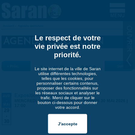
Aller au contenu principal
Accueil
»
Agenda quotidien
VOUS ÊTES ICI
Le respect de votre
AGENDA QUOTIDIEN
vie privée est notre
priorité.
« Préc.
Jeudi 7 mai 2026
Suiv. »
Le site internet de la ville de Saran
utilise différentes technologies,
telles que les cookies, pour
personnaliser certains contenus,
proposer des fonctionnalités sur
les réseaux sociaux et analyser le
Exposition Matthieu Maudet
AVR
trafic. Merci de cliquer sur le
-
MERCREDI 29 AVRIL 2026 | 9:30
-
SAMEDI 30 MAI 2026 |
bouton ci-dessous pour donner
MAI
17:00
votre accord.
29
-
30