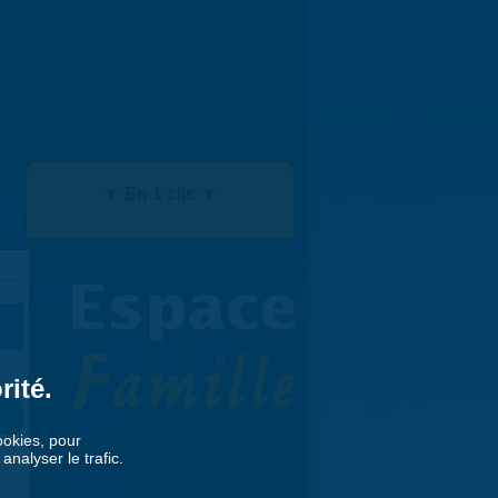
▼ En 1 clic ▼
rité.
»
cookies, pour
nalyser le trafic.