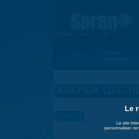
Aller au contenu principal
{ Ensemble, vivons notre ville ! }
www.saran.fr
Mairie
La ville
Citoyenneté
Accueil
»
Agenda quotidien
VOUS ÊTES ICI
AGENDA QUOTI
Le r
« Préc.
V
Le site inte
personnaliser cer