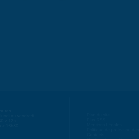
raires
Plan du site
lundi au vendredi :
Flux RSS
30 > 12h
Mentions Légales
h > 16h30
Politique de protection d
Contacts