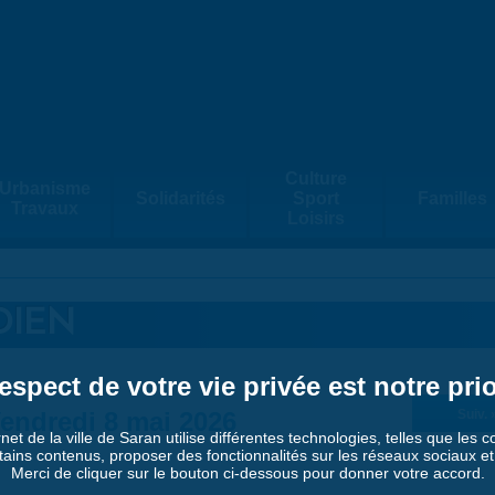
Culture
Urbanisme
Solidarités
Sport
Familles
Travaux
Loisirs
DIEN
espect de votre vie privée est notre prio
endredi 8 mai 2026
Suiv. 
rnet de la ville de Saran utilise différentes technologies, telles que les 
tains contenus, proposer des fonctionnalités sur les réseaux sociaux et a
Merci de cliquer sur le bouton ci-dessous pour donner votre accord.