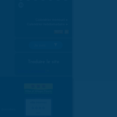
31
Calendrier mensuel ►
Calendrier hebdomadaire ►
Je suis:
Traduire le site
Select Language
▼
es données