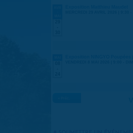
Exposition Matthieu Maudet
AVR
-
MERCREDI 29 AVRIL 2026 | 9:30
-
MAI
29
-
30
Exposition NINGYO Poupées 
MAI
VENDREDI 8 MAI 2026 | 9:00
-
DIM
08
-
24
« Préc.
V
SOUMETTRE UN ÉVÉNEME