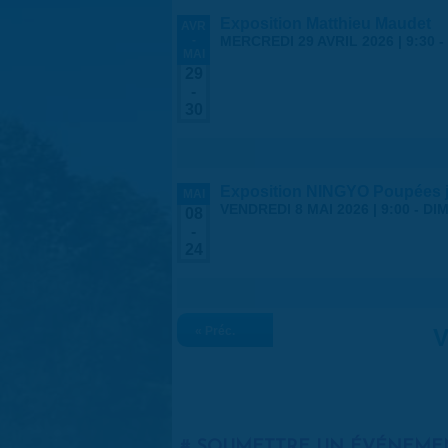
Exposition Matthieu Maudet
AVR
-
MERCREDI 29 AVRIL 2026 | 9:30
-
MAI
29
-
30
Exposition NINGYO Poupées 
MAI
VENDREDI 8 MAI 2026 | 9:00
-
DIM
08
-
24
« Préc.
V
SOUMETTRE UN ÉVÉNEME