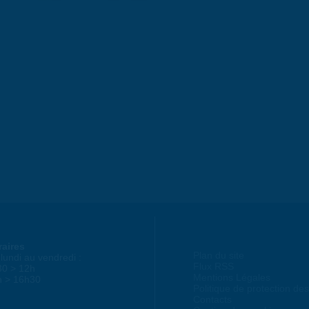
raires
Plan du site
lundi au vendredi :
Flux RSS
30 > 12h
Mentions Légales
h > 16h30
Politique de protection d
Contacts