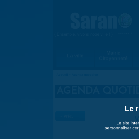
Aller au contenu principal
{ Ensemble, vivons notre ville ! }
www.saran.fr
Mairie
La ville
Citoyenneté
Accueil
»
Agenda quotidien
VOUS ÊTES ICI
AGENDA QUOTI
Le r
« Préc.
V
Le site inte
personnaliser cer