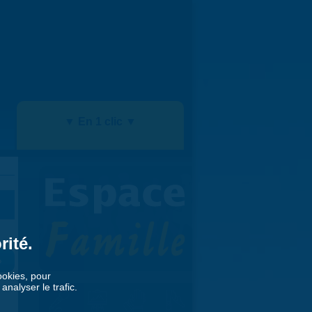
▼ En 1 clic ▼
rité.
»
cookies, pour
nalyser le trafic.