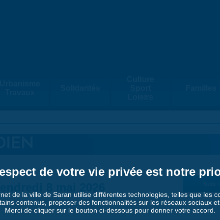
Culture
Urbanisme
Solidarités
Sport
Familles
Travaux
Loisirs
DIEN
espect de votre vie privée est notre prio
endredi 8 mai 2026
Suiv. 
rnet de la ville de Saran utilise différentes technologies, telles que les 
tains contenus, proposer des fonctionnalités sur les réseaux sociaux et a
Merci de cliquer sur le bouton ci-dessous pour donner votre accord.