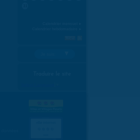
31
Calendrier mensuel ►
Calendrier hebdomadaire ►
Je suis:
Traduire le site
Select Language
▼
es données