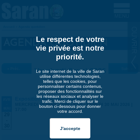
Aller au contenu principal
Accueil
»
Agenda quotidien
VOUS ÊTES ICI
Le respect de votre
AGENDA QUOTIDIEN
vie privée est notre
priorité.
« Préc.
Vendredi 8 mai 2026
Suiv. »
Le site internet de la ville de Saran
utilise différentes technologies,
telles que les cookies, pour
personnaliser certains contenus,
proposer des fonctionnalités sur
les réseaux sociaux et analyser le
Exposition Matthieu Maudet
AVR
trafic. Merci de cliquer sur le
-
MERCREDI 29 AVRIL 2026 | 9:30
-
SAMEDI 30 MAI 2026 |
bouton ci-dessous pour donner
MAI
17:00
votre accord.
29
-
30