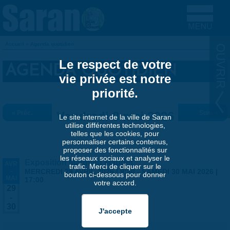
Aller au contenu principal
Accueil
»
Agenda quotidien
VOUS ÊTES ICI
Le respect de votre
AGENDA QUOTIDIEN
vie privée est notre
priorité.
« Préc.
Vendredi 8 mai 2026
Suiv. »
Le site internet de la ville de Saran
utilise différentes technologies,
telles que les cookies, pour
personnaliser certains contenus,
proposer des fonctionnalités sur
les réseaux sociaux et analyser le
Exposition Matthieu Maudet
AVR
trafic. Merci de cliquer sur le
-
MERCREDI 29 AVRIL 2026 | 9:30
-
SAMEDI 30 MAI 2026 |
bouton ci-dessous pour donner
MAI
17:00
votre accord.
29
-
30