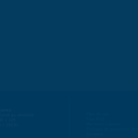
raires
Plan du site
lundi au vendredi :
Flux RSS
30 > 12h
Mentions Légales
h > 16h30
Politique de protection d
Contacts