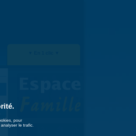
▼ En 1 clic ▼
rité.
»
cookies, pour
nalyser le trafic.