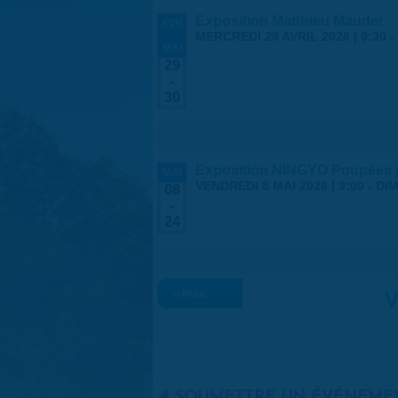
Exposition Matthieu Maudet
AVR
-
MERCREDI 29 AVRIL 2026 | 9:30
-
MAI
29
-
30
Exposition NINGYO Poupées 
MAI
VENDREDI 8 MAI 2026 | 9:00
-
DIM
08
-
24
« Préc.
V
SOUMETTRE UN ÉVÉNEME