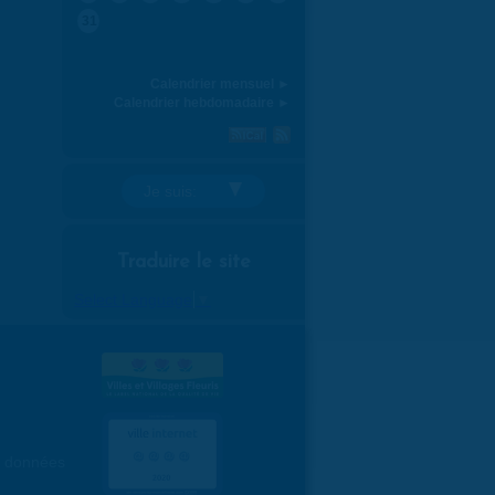
31
Calendrier mensuel ►
Calendrier hebdomadaire ►
Je suis:
Traduire le site
Select Language
▼
es données