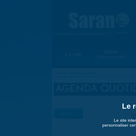
Aller au contenu principal
{ Ensemble, vivons notre ville ! }
www.saran.fr
Mairie
La ville
Citoyenneté
Accueil
»
Agenda quotidien
VOUS ÊTES ICI
AGENDA QUOTI
Le r
« Préc.
V
Le site inte
personnaliser cer