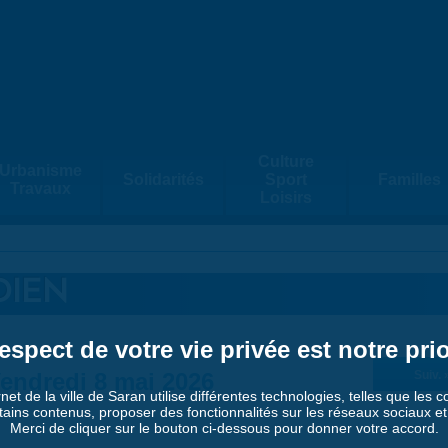
Culture
Urbanisme
Solidarités
Sport
Familles
Travaux
Loisirs
DIEN
espect de votre vie privée est notre prio
endredi 8 mai 2026
Suiv. 
rnet de la ville de Saran utilise différentes technologies, telles que les 
tains contenus, proposer des fonctionnalités sur les réseaux sociaux et a
Merci de cliquer sur le bouton ci-dessous pour donner votre accord.