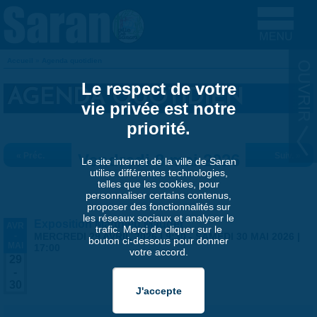
Aller au contenu principal
Accueil
»
Agenda quotidien
VOUS ÊTES ICI
Le respect de votre
AGENDA QUOTIDIEN
vie privée est notre
priorité.
« Préc.
Vendredi 8 mai 2026
Suiv. »
Le site internet de la ville de Saran
utilise différentes technologies,
telles que les cookies, pour
personnaliser certains contenus,
proposer des fonctionnalités sur
les réseaux sociaux et analyser le
Exposition Matthieu Maudet
AVR
trafic. Merci de cliquer sur le
-
MERCREDI 29 AVRIL 2026 | 9:30
-
SAMEDI 30 MAI 2026 |
bouton ci-dessous pour donner
MAI
17:00
votre accord.
29
-
30