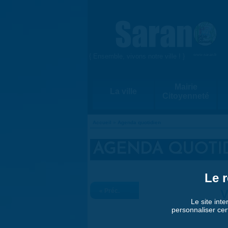
Aller au contenu principal
{ Ensemble, vivons notre ville ! }
www.saran.fr
Mairie
La ville
Citoyenneté
Accueil
»
Agenda quotidien
VOUS ÊTES ICI
AGENDA QUOTI
Le r
« Préc.
V
Le site inte
personnaliser cer