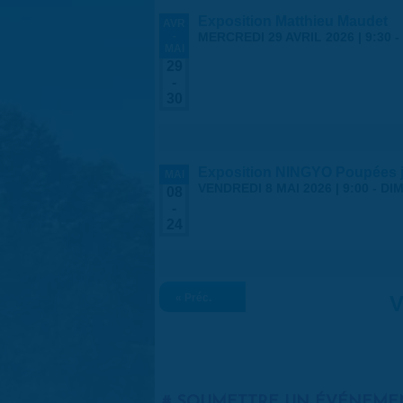
Exposition Matthieu Maudet
AVR
-
MERCREDI 29 AVRIL 2026 | 9:30
-
MAI
29
-
30
Exposition NINGYO Poupées 
MAI
VENDREDI 8 MAI 2026 | 9:00
-
DIM
08
-
24
« Préc.
V
SOUMETTRE UN ÉVÉNEME