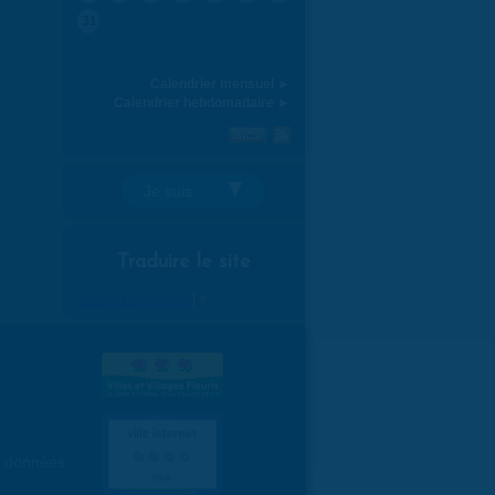
31
Calendrier mensuel ►
Calendrier hebdomadaire ►
Je suis:
Traduire le site
Select Language
▼
es données