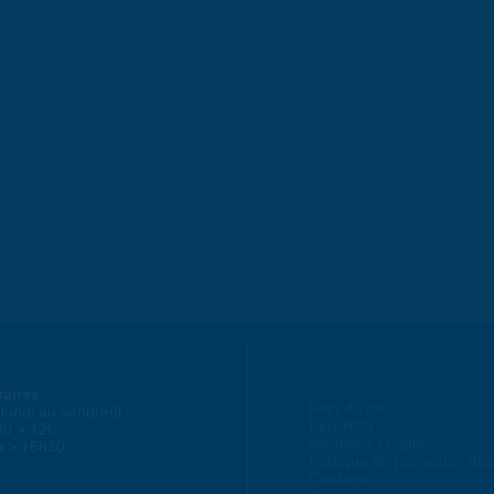
raires
Plan du site
lundi au vendredi :
Flux RSS
30 > 12h
Mentions Légales
h > 16h30
Politique de protection d
Contacts