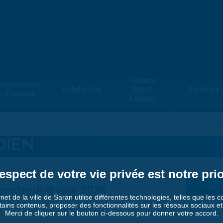
Culture
Urbanisme
Solidarités
Sport
Familles
Travaux
Loisirs
DIEN
espect de votre vie privée est notre prio
endredi 8 mai 2026
Suiv. 
rnet de la ville de Saran utilise différentes technologies, telles que les 
tains contenus, proposer des fonctionnalités sur les réseaux sociaux et a
Merci de cliquer sur le bouton ci-dessous pour donner votre accord.