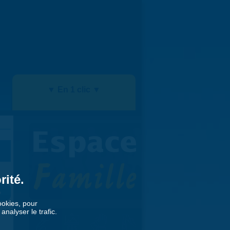
▼ En 1 clic ▼
rité.
»
cookies, pour
nalyser le trafic.