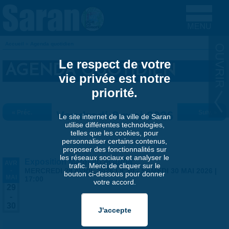
Aller au contenu principal
Accueil
»
Agenda quotidien
VOUS ÊTES ICI
Le respect de votre
AGENDA QUOTIDIEN
vie privée est notre
priorité.
« Préc.
Vendredi 8 mai 2026
Suiv. »
Le site internet de la ville de Saran
utilise différentes technologies,
telles que les cookies, pour
personnaliser certains contenus,
proposer des fonctionnalités sur
les réseaux sociaux et analyser le
Exposition Matthieu Maudet
AVR
trafic. Merci de cliquer sur le
-
MERCREDI 29 AVRIL 2026 | 9:30
-
SAMEDI 30 MAI 2026 |
bouton ci-dessous pour donner
MAI
17:00
votre accord.
29
-
30