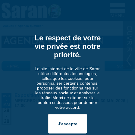
Aller au contenu principal
Accueil
»
Agenda quotidien
VOUS ÊTES ICI
Le respect de votre
AGENDA QUOTIDIEN
vie privée est notre
priorité.
« Préc.
Samedi 9 mai 2026
Suiv. »
Le site internet de la ville de Saran
utilise différentes technologies,
telles que les cookies, pour
personnaliser certains contenus,
proposer des fonctionnalités sur
les réseaux sociaux et analyser le
Exposition Matthieu Maudet
AVR
trafic. Merci de cliquer sur le
-
MERCREDI 29 AVRIL 2026 | 9:30
-
SAMEDI 30 MAI 2026 |
bouton ci-dessous pour donner
MAI
17:00
votre accord.
29
-
30