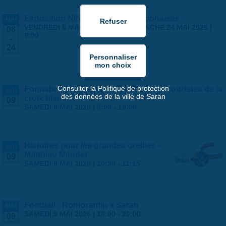
Exposition NINGYO Poupées japonaises
MAI
VENDREDI 8 MAI 2026 | 9:00
-
DIMANCHE 24 MAI 2026 |
08
9:00
-
24
Consulter la Politique de protection
Formation psc1 - proposée par les secouristes de la
MAI
des données de la ville de Saran
croix blanche
09
SAMEDI 9 MAI 2026 |
8:00
-
19:00
Histoires pour les grandes oreilles -
MAI
Matthieu Maudet
09
SAMEDI 9 MAI 2026 |
10:30
-
11:15
Football : Romorantin x Saran
MAI
SAMEDI 9 MAI 2026 |
18:00
-
20:00
09