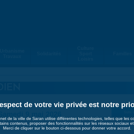
Culture
Urbanisme
Solidarités
Sport
Familles
Travaux
Loisirs
DIEN
espect de votre vie privée est notre prio
Samedi 9 mai 2026
Suiv. 
rnet de la ville de Saran utilise différentes technologies, telles que les 
tains contenus, proposer des fonctionnalités sur les réseaux sociaux et a
Merci de cliquer sur le bouton ci-dessous pour donner votre accord.