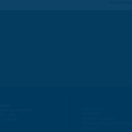
Suivre @VilleS
raires
Plan du site
lundi au vendredi :
Flux RSS
30 > 12h
Mentions Légales
h > 16h30
Politique de protection d
Contacts