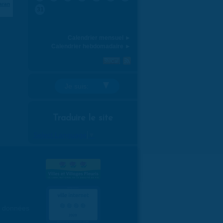
aran
31
Calendrier mensuel ►
Calendrier hebdomadaire ►
Je suis:
Traduire le site
Select Language
▼
es données