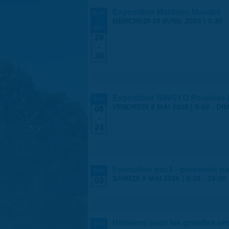
Exposition Matthieu Maudet
AVR
-
MERCREDI 29 AVRIL 2026 | 9:30
-
MAI
29
-
30
Exposition NINGYO Poupées 
MAI
VENDREDI 8 MAI 2026 | 9:00
-
DIM
08
-
24
Formation psc1 - proposée par
MAI
SAMEDI 9 MAI 2026 |
8:00
-
19:00
09
Histoires pour les grandes ore
MAI