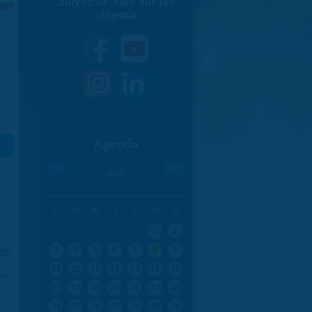
Suivez la Ville sur les
réseaux
Agenda
»
«
»
août
L
M
M
J
V
S
D
1
2
ici
.
3
4
5
6
7
8
9
10
11
12
13
14
15
16
970
17
18
19
20
21
22
23
24
25
26
27
28
29
30