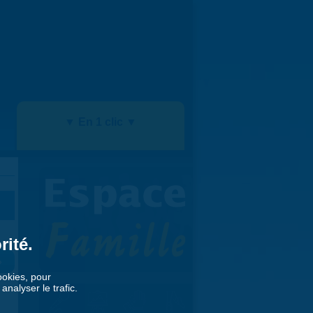
▼ En 1 clic ▼
rité.
»
cookies, pour
nalyser le trafic.