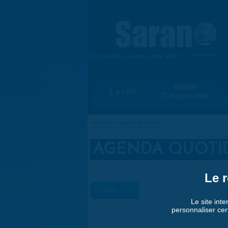
Aller au contenu principal
{ Ensemble, vivons notre ville ! }
www.saran.fr
Mairie
La ville
Citoyenneté
Accueil
»
Agenda quotidien
VOUS ÊTES ICI
AGENDA QUOTI
Le r
« Préc.
Le site inte
personnaliser cer