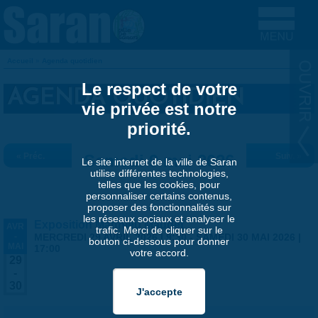
Aller au contenu principal
Accueil
»
Agenda quotidien
VOUS ÊTES ICI
Le respect de votre
AGENDA QUOTIDIEN
vie privée est notre
priorité.
« Préc.
Samedi 9 mai 2026
Suiv. »
Le site internet de la ville de Saran
utilise différentes technologies,
telles que les cookies, pour
personnaliser certains contenus,
proposer des fonctionnalités sur
les réseaux sociaux et analyser le
Exposition Matthieu Maudet
AVR
trafic. Merci de cliquer sur le
-
MERCREDI 29 AVRIL 2026 | 9:30
-
SAMEDI 30 MAI 2026 |
bouton ci-dessous pour donner
MAI
17:00
votre accord.
29
-
30