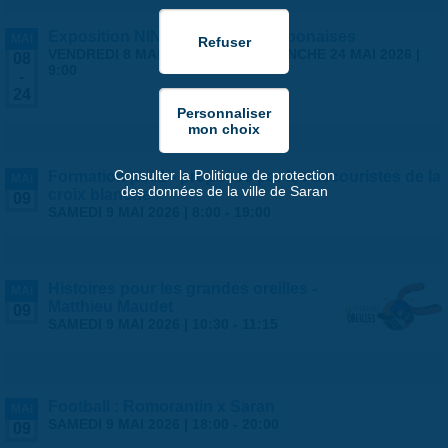
Exposition NINGYO Poupées japonaises
MAI
VENDREDI 8 MAI 2026 | 9:00
-
DIMANCHE 24 MAI 2026 |
08
9:00
-
24
Consulter la Politique de protection
Formation psc1 - proposée par les secouristes de la
MAI
des données de la ville de Saran
croix blanche
09
SAMEDI 9 MAI 2026 |
8:00
-
19:00
Histoires pour les grandes oreilles -
MAI
Matthieu Maudet
09
SAMEDI 9 MAI 2026 |
10:30
-
11:15
Football : Romorantin x Saran
MAI
SAMEDI 9 MAI 2026 |
18:00
-
20:00
09