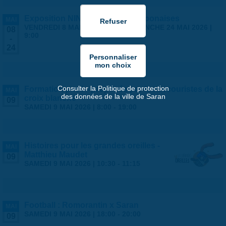
Exposition NINGYO Poupées japonaises
MAI
VENDREDI 8 MAI 2026 | 9:00
-
DIMANCHE 24 MAI 2026 |
08
9:00
-
24
Consulter la Politique de protection
Formation psc1 - proposée par les secouristes de la
MAI
des données de la ville de Saran
croix blanche
09
SAMEDI 9 MAI 2026 |
8:00
-
19:00
Histoires pour les grandes oreilles -
MAI
Matthieu Maudet
09
SAMEDI 9 MAI 2026 |
10:30
-
11:15
Football : Romorantin x Saran
MAI
SAMEDI 9 MAI 2026 |
18:00
-
20:00
09