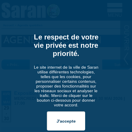
Aller au contenu principal
Accueil
»
Agenda quotidien
VOUS ÊTES ICI
Le respect de votre
AGENDA QUOTIDIEN
vie privée est notre
priorité.
« Préc.
Samedi 9 mai 2026
Suiv. »
Le site internet de la ville de Saran
utilise différentes technologies,
telles que les cookies, pour
personnaliser certains contenus,
proposer des fonctionnalités sur
les réseaux sociaux et analyser le
Exposition Matthieu Maudet
AVR
trafic. Merci de cliquer sur le
-
MERCREDI 29 AVRIL 2026 | 9:30
-
SAMEDI 30 MAI 2026 |
bouton ci-dessous pour donner
MAI
17:00
votre accord.
29
-
30