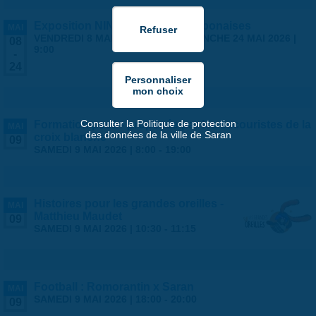
Exposition NINGYO Poupées japonaises
MAI
VENDREDI 8 MAI 2026 | 9:00
-
DIMANCHE 24 MAI 2026 |
08
9:00
-
24
Consulter la Politique de protection
Formation psc1 - proposée par les secouristes de la
MAI
des données de la ville de Saran
croix blanche
09
SAMEDI 9 MAI 2026 |
8:00
-
19:00
Histoires pour les grandes oreilles -
MAI
Matthieu Maudet
09
SAMEDI 9 MAI 2026 |
10:30
-
11:15
Football : Romorantin x Saran
MAI
SAMEDI 9 MAI 2026 |
18:00
-
20:00
09