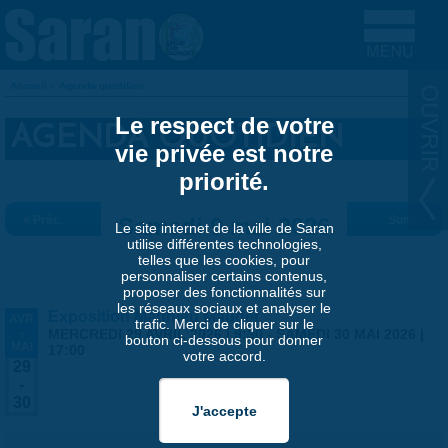
Aller au contenu principal
Accueil
»
Agenda quotidien
VOUS ÊTES ICI
Le respect de votre
AGENDA QUOTIDIEN
vie privée est notre
priorité.
« Préc.
Samedi 9 mai 2026
Suiv. »
Le site internet de la ville de Saran
utilise différentes technologies,
telles que les cookies, pour
personnaliser certains contenus,
proposer des fonctionnalités sur
les réseaux sociaux et analyser le
Exposition Matthieu Maudet
AVR
trafic. Merci de cliquer sur le
-
MERCREDI 29 AVRIL 2026 | 9:30
-
SAMEDI 30 MAI 2026 |
bouton ci-dessous pour donner
MAI
17:00
votre accord.
29
-
30