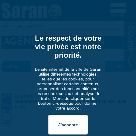
Aller au contenu principal
Accueil
»
Agenda quotidien
VOUS ÊTES ICI
Le respect de votre
AGENDA QUOTIDIEN
vie privée est notre
priorité.
« Préc.
Samedi 9 mai 2026
Suiv. »
Le site internet de la ville de Saran
utilise différentes technologies,
telles que les cookies, pour
personnaliser certains contenus,
proposer des fonctionnalités sur
les réseaux sociaux et analyser le
Exposition Matthieu Maudet
AVR
trafic. Merci de cliquer sur le
-
MERCREDI 29 AVRIL 2026 | 9:30
-
SAMEDI 30 MAI 2026 |
bouton ci-dessous pour donner
MAI
17:00
votre accord.
29
-
30