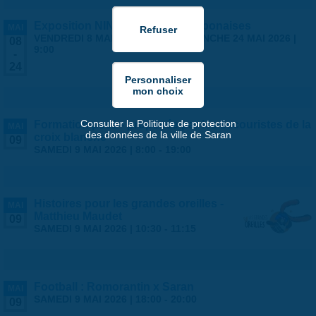
Exposition NINGYO Poupées japonaises
MAI
VENDREDI 8 MAI 2026 | 9:00
-
DIMANCHE 24 MAI 2026 |
08
9:00
-
24
Consulter la Politique de protection
Formation psc1 - proposée par les secouristes de la
MAI
des données de la ville de Saran
croix blanche
09
SAMEDI 9 MAI 2026 |
8:00
-
19:00
Histoires pour les grandes oreilles -
MAI
Matthieu Maudet
09
SAMEDI 9 MAI 2026 |
10:30
-
11:15
Football : Romorantin x Saran
MAI
SAMEDI 9 MAI 2026 |
18:00
-
20:00
09