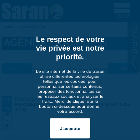
Aller au contenu principal
Accueil
»
Agenda quotidien
VOUS ÊTES ICI
Le respect de votre
AGENDA QUOTIDIEN
vie privée est notre
priorité.
« Préc.
Dimanche 10 mai 2026
Suiv. »
Le site internet de la ville de Saran
utilise différentes technologies,
telles que les cookies, pour
personnaliser certains contenus,
proposer des fonctionnalités sur
les réseaux sociaux et analyser le
Exposition Matthieu Maudet
AVR
trafic. Merci de cliquer sur le
-
MERCREDI 29 AVRIL 2026 | 9:30
-
SAMEDI 30 MAI 2026 |
bouton ci-dessous pour donner
MAI
17:00
votre accord.
29
-
30