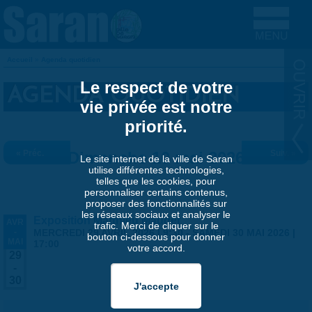
Aller au contenu principal
Accueil
»
Agenda quotidien
VOUS ÊTES ICI
Le respect de votre
AGENDA QUOTIDIEN
vie privée est notre
priorité.
« Préc.
Dimanche 10 mai 2026
Suiv. »
Le site internet de la ville de Saran
utilise différentes technologies,
telles que les cookies, pour
personnaliser certains contenus,
proposer des fonctionnalités sur
les réseaux sociaux et analyser le
Exposition Matthieu Maudet
AVR
trafic. Merci de cliquer sur le
-
MERCREDI 29 AVRIL 2026 | 9:30
-
SAMEDI 30 MAI 2026 |
bouton ci-dessous pour donner
MAI
17:00
votre accord.
29
-
30