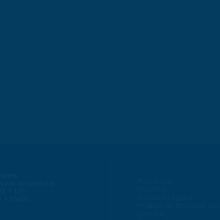
raires
Plan du site
lundi au vendredi :
Flux RSS
30 > 12h
Mentions Légales
h > 16h30
Politique de protection d
Contacts