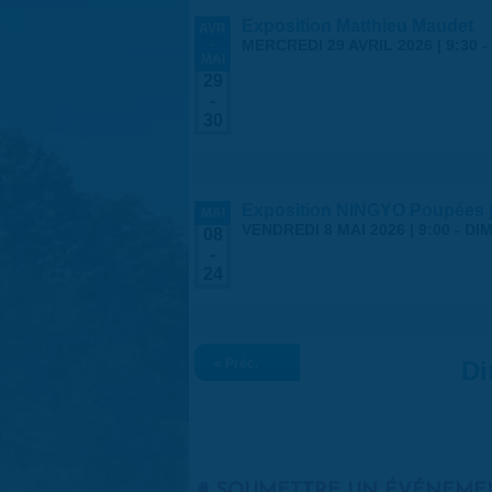
Exposition Matthieu Maudet
AVR
-
MERCREDI 29 AVRIL 2026 | 9:30
-
MAI
29
-
30
Exposition NINGYO Poupées 
MAI
VENDREDI 8 MAI 2026 | 9:00
-
DIM
08
-
24
« Préc.
Di
SOUMETTRE UN ÉVÉNEME