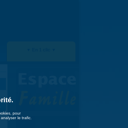
▼ En 1 clic ▼
rité.
»
cookies, pour
nalyser le trafic.