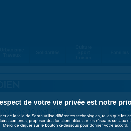
Culture
Urbanisme
Solidarités
Sport
Familles
Travaux
Loisirs
DIEN
espect de votre vie privée est notre prio
manche 10 mai 2026
Suiv. 
rnet de la ville de Saran utilise différentes technologies, telles que les 
tains contenus, proposer des fonctionnalités sur les réseaux sociaux et a
Merci de cliquer sur le bouton ci-dessous pour donner votre accord.