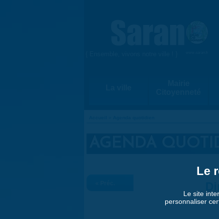
Aller au contenu principal
{ Ensemble, vivons notre ville ! }
www.saran.fr
Mairie
La ville
Citoyenneté
Accueil
»
Agenda quotidien
VOUS ÊTES ICI
AGENDA QUOTI
Le r
« Préc.
Di
Le site inte
personnaliser cer