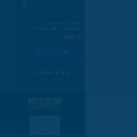
31
Calendrier mensuel ►
Calendrier hebdomadaire ►
Je suis:
Traduire le site
Select Language
▼
es données