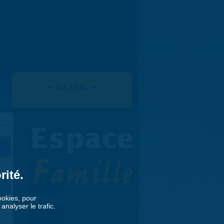
▼ En 1 clic ▼
rité.
»
cookies, pour
nalyser le trafic.