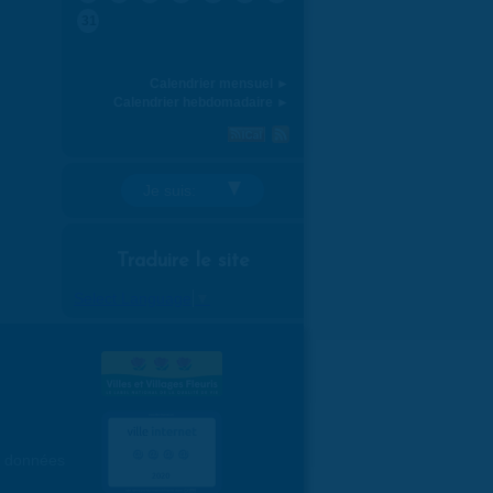
31
Calendrier mensuel ►
Calendrier hebdomadaire ►
Je suis:
Traduire le site
Select Language
▼
es données