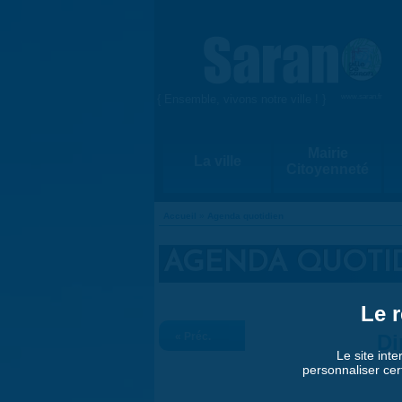
Aller au contenu principal
{ Ensemble, vivons notre ville ! }
www.saran.fr
Mairie
La ville
Citoyenneté
Accueil
»
Agenda quotidien
VOUS ÊTES ICI
AGENDA QUOTI
Le r
« Préc.
Di
Le site inte
personnaliser cer