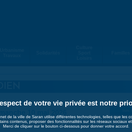
Culture
Urbanisme
Solidarités
Sport
Familles
Travaux
Loisirs
DIEN
espect de votre vie privée est notre prio
manche 10 mai 2026
Suiv. 
rnet de la ville de Saran utilise différentes technologies, telles que les 
tains contenus, proposer des fonctionnalités sur les réseaux sociaux et a
Merci de cliquer sur le bouton ci-dessous pour donner votre accord.