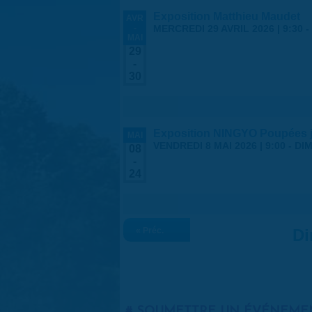
Exposition Matthieu Maudet
AVR
-
MERCREDI 29 AVRIL 2026 | 9:30
-
MAI
29
-
30
Exposition NINGYO Poupées 
MAI
VENDREDI 8 MAI 2026 | 9:00
-
DIM
08
-
24
« Préc.
Di
SOUMETTRE UN ÉVÉNEME