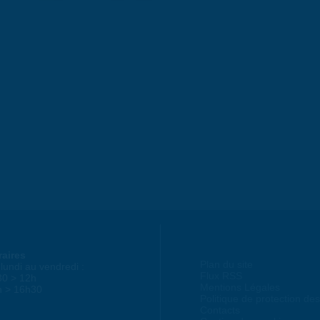
raires
Plan du site
lundi au vendredi :
Flux RSS
30 > 12h
Mentions Légales
h > 16h30
Politique de protection d
Contacts