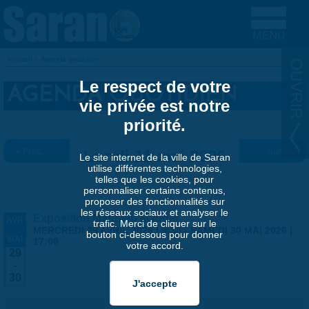
Aller au contenu principal
Accueil
»
Agenda quotidien
VOUS ÊTES ICI
Le respect de votre
AGENDA QUOTIDIEN
vie privée est notre
priorité.
« Préc.
Lundi 11 mai 2026
Suiv. »
Le site internet de la ville de Saran
utilise différentes technologies,
telles que les cookies, pour
personnaliser certains contenus,
proposer des fonctionnalités sur
les réseaux sociaux et analyser le
Exposition Matthieu Maudet
AVR
trafic. Merci de cliquer sur le
-
MERCREDI 29 AVRIL 2026 | 9:30
-
SAMEDI 30 MAI 2026 |
bouton ci-dessous pour donner
MAI
17:00
votre accord.
29
-
30