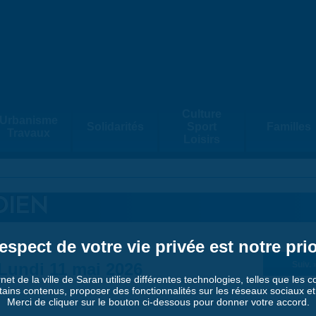
Culture
Urbanisme
Solidarités
Sport
Familles
Travaux
Loisirs
DIEN
espect de votre vie privée est notre prio
Lundi 11 mai 2026
Suiv. 
rnet de la ville de Saran utilise différentes technologies, telles que les 
tains contenus, proposer des fonctionnalités sur les réseaux sociaux et a
Merci de cliquer sur le bouton ci-dessous pour donner votre accord.