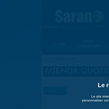
Aller au contenu principal
{ Ensemble, vivons notre ville ! }
www.saran.fr
Mairie
La ville
Citoyenneté
Accueil
»
Agenda quotidien
VOUS ÊTES ICI
AGENDA QUOTI
Le r
« Préc.
Le site inte
personnaliser cer