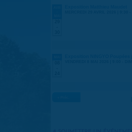
Exposition Matthieu Maudet
AVR
-
MERCREDI 29 AVRIL 2026 | 9:30
-
MAI
29
-
30
Exposition NINGYO Poupées 
MAI
VENDREDI 8 MAI 2026 | 9:00
-
DIM
08
-
24
« Préc.
SOUMETTRE UN ÉVÉNEME