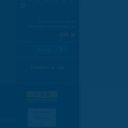
31
Calendrier mensuel ►
Calendrier hebdomadaire ►
Je suis:
Traduire le site
Select Language
▼
es données