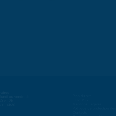
raires
Plan du site
lundi au vendredi :
Flux RSS
30 > 12h
Mentions Légales
h > 16h30
Politique de protection d
Contacts