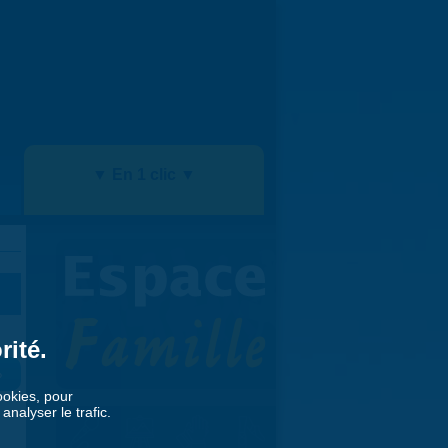
▼ En 1 clic ▼
rité.
»
cookies, pour
nalyser le trafic.