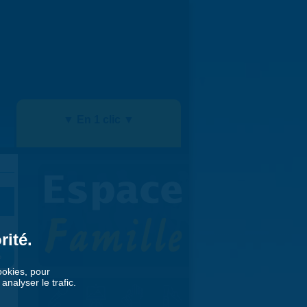
▼ En 1 clic ▼
rité.
»
cookies, pour
nalyser le trafic.