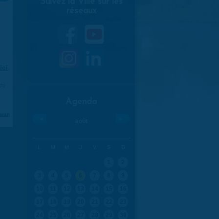
Suivez la Ville sur les
réseaux
ici
.
970
Agenda
aran
«
»
août
L
M
M
J
V
S
D
1
2
3
4
5
6
7
8
9
10
11
12
13
14
15
16
17
18
19
20
21
22
23
24
25
26
27
28
29
30