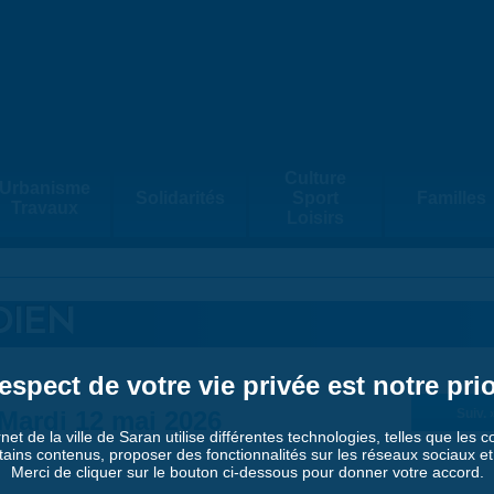
Culture
Urbanisme
Solidarités
Sport
Familles
Travaux
Loisirs
DIEN
espect de votre vie privée est notre prio
Mardi 12 mai 2026
Suiv. 
rnet de la ville de Saran utilise différentes technologies, telles que les 
tains contenus, proposer des fonctionnalités sur les réseaux sociaux et a
Merci de cliquer sur le bouton ci-dessous pour donner votre accord.