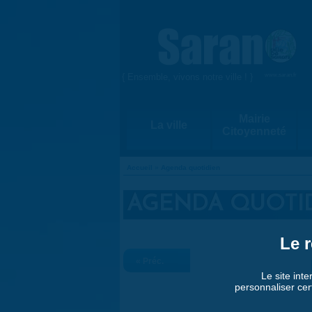
Aller au contenu principal
{ Ensemble, vivons notre ville ! }
www.saran.fr
Mairie
La ville
Citoyenneté
Accueil
»
Agenda quotidien
VOUS ÊTES ICI
AGENDA QUOTI
Le r
« Préc.
Le site inte
personnaliser cer