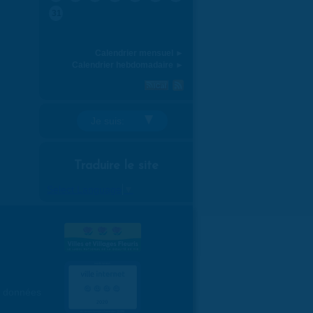
31
Calendrier mensuel ►
Calendrier hebdomadaire ►
Je suis:
Traduire le site
Select Language
▼
es données