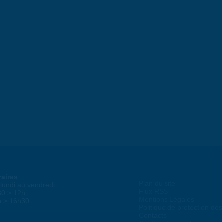
raires
Plan du site
lundi au vendredi :
Flux RSS
30 > 12h
Mentions Légales
h > 16h30
Politique de protection d
Contacts