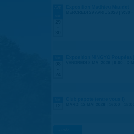
Exposition Matthieu Maudet
AVR
-
MERCREDI 29 AVRIL 2026 | 9:30
-
MAI
29
-
30
Exposition NINGYO Poupées 
MAI
VENDREDI 8 MAI 2026 | 9:00
-
DIM
08
-
24
Club papote (entre vous !)
MAI
MARDI 12 MAI 2026 |
16:00
-
18:0
12
« Préc.