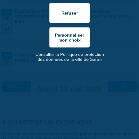
Exposition NINGYO Poupées japonaises
MAI
VENDREDI 8 MAI 2026 | 9:00
-
DIMANCHE 24 MAI 2026 |
08
9:00
-
24
Consulter la Politique de protection
Club papote (entre vous !)
MAI
des données de la ville de Saran
MARDI 12 MAI 2026 |
16:00
-
18:00
12
« Préc.
Mardi 12 mai 2026
Suiv. »
SOUMETTRE UN ÉVÉNEMENT
Associations, vous souhaitez nous faire part d'une manifestation ou
d'un événement ?
Remplissez le formulaire ici
.