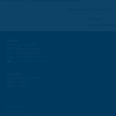
Dernière mise à jour : 01 janvier 1970
Partager
Suivre @VilleSaran
Mairie
Place de la liberté
45774 Saran Cedex
Tél. : 02 38 80 34 00
Fax : 02 38 80 34 30
courrier@ville-saran.fr
Horaires
Du lundi au vendredi :
8h30 > 12h
13h > 16h30
Plan du site
Flux RSS
Mentions Légales