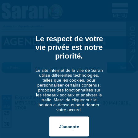
Aller au contenu principal
Accueil
»
Agenda quotidien
VOUS ÊTES ICI
Le respect de votre
AGENDA QUOTIDIEN
vie privée est notre
priorité.
« Préc.
Mardi 12 mai 2026
Suiv. »
Le site internet de la ville de Saran
utilise différentes technologies,
telles que les cookies, pour
personnaliser certains contenus,
proposer des fonctionnalités sur
les réseaux sociaux et analyser le
Exposition Matthieu Maudet
AVR
trafic. Merci de cliquer sur le
-
MERCREDI 29 AVRIL 2026 | 9:30
-
SAMEDI 30 MAI 2026 |
bouton ci-dessous pour donner
MAI
17:00
votre accord.
29
-
30