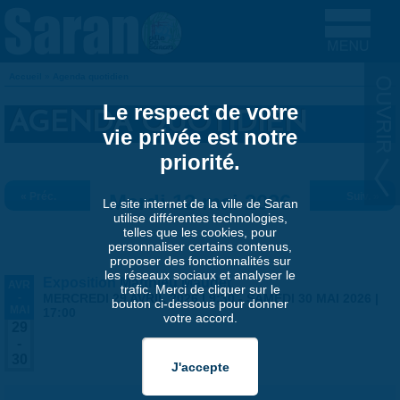
Aller au contenu principal
Accueil
»
Agenda quotidien
VOUS ÊTES ICI
Le respect de votre
AGENDA QUOTIDIEN
vie privée est notre
priorité.
« Préc.
Mardi 12 mai 2026
Suiv. »
Le site internet de la ville de Saran
utilise différentes technologies,
telles que les cookies, pour
personnaliser certains contenus,
proposer des fonctionnalités sur
les réseaux sociaux et analyser le
Exposition Matthieu Maudet
AVR
trafic. Merci de cliquer sur le
-
MERCREDI 29 AVRIL 2026 | 9:30
-
SAMEDI 30 MAI 2026 |
bouton ci-dessous pour donner
MAI
17:00
votre accord.
29
-
30