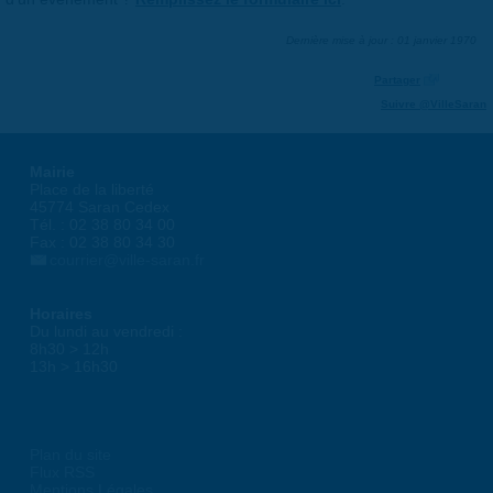
Dernière mise à jour : 01 janvier 1970
Partager
Suivre @VilleSaran
Mairie
Place de la liberté
45774 Saran Cedex
Tél. : 02 38 80 34 00
Fax : 02 38 80 34 30
courrier@ville-saran.fr
Horaires
Du lundi au vendredi :
8h30 > 12h
13h > 16h30
Plan du site
Flux RSS
Mentions Légales