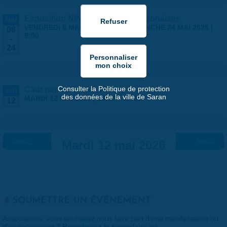
Exposition NINGYO Poupées japonaises
MAI
VENDREDI 8 MAI 2026 | 9:00
-
DIMANCHE 24 MAI 2026 |
08
9:00
-
24
Consulter la Politique de protection
Club papote (entre vous !)
MAI
des données de la ville de Saran
MARDI 12 MAI 2026 |
16:00
-
18:00
12
« Préc.
Mardi 12 mai 2026
Suiv. »
SOUMETTRE UN ÉVÉNEMENT
Associations, vous souhaitez nous faire part d'une manifestation ou
d'un événement ?
Remplissez le formulaire ici
.