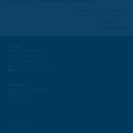
Dernière mise à jour : 01 janvier 1970
Partager
Suivre @VilleSaran
Mairie
Place de la liberté
45774 Saran Cedex
Tél. : 02 38 80 34 00
Fax : 02 38 80 34 30
courrier@ville-saran.fr
Horaires
Du lundi au vendredi :
8h30 > 12h
13h > 16h30
Plan du site
Flux RSS
Mentions Légales