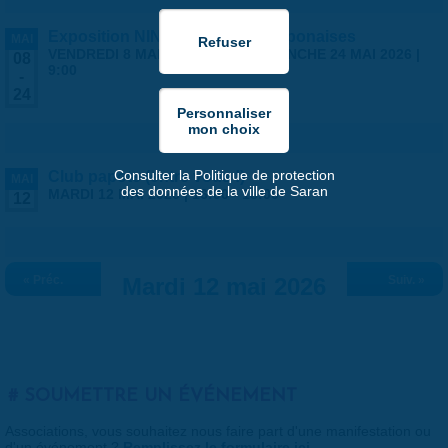
Exposition NINGYO Poupées japonaises
MAI
VENDREDI 8 MAI 2026 | 9:00
-
DIMANCHE 24 MAI 2026 |
08
9:00
-
24
Consulter la Politique de protection
Club papote (entre vous !)
MAI
des données de la ville de Saran
MARDI 12 MAI 2026 |
16:00
-
18:00
12
« Préc.
Mardi 12 mai 2026
Suiv. »
SOUMETTRE UN ÉVÉNEMENT
Associations, vous souhaitez nous faire part d'une manifestation ou
d'un événement ?
Remplissez le formulaire ici
.