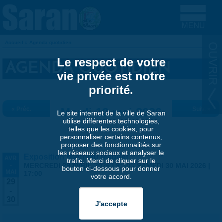
Aller au contenu principal
Accueil
»
Agenda quotidien
VOUS ÊTES ICI
Le respect de votre
AGENDA QUOTIDIEN
vie privée est notre
priorité.
« Préc.
Mardi 12 mai 2026
Suiv. »
Le site internet de la ville de Saran
utilise différentes technologies,
telles que les cookies, pour
personnaliser certains contenus,
proposer des fonctionnalités sur
les réseaux sociaux et analyser le
Exposition Matthieu Maudet
AVR
trafic. Merci de cliquer sur le
-
MERCREDI 29 AVRIL 2026 | 9:30
-
SAMEDI 30 MAI 2026 |
bouton ci-dessous pour donner
MAI
17:00
votre accord.
29
-
30