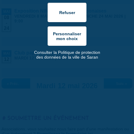
Exposition NINGYO Poupées japonaises
MAI
VENDREDI 8 MAI 2026 | 9:00
-
DIMANCHE 24 MAI 2026 |
08
9:00
-
24
Consulter la Politique de protection
Club papote (entre vous !)
MAI
des données de la ville de Saran
MARDI 12 MAI 2026 |
16:00
-
18:00
12
« Préc.
Mardi 12 mai 2026
Suiv. »
SOUMETTRE UN ÉVÉNEMENT
Associations, vous souhaitez nous faire part d'une manifestation ou
d'un événement ?
Remplissez le formulaire ici
.