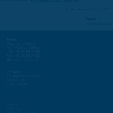
Dernière mise à jour : 01 janvier 1970
Partager
Suivre @VilleSaran
Mairie
Place de la liberté
45774 Saran Cedex
Tél. : 02 38 80 34 00
Fax : 02 38 80 34 30
courrier@ville-saran.fr
Horaires
Du lundi au vendredi :
8h30 > 12h
13h > 16h30
Plan du site
Flux RSS
Mentions Légales