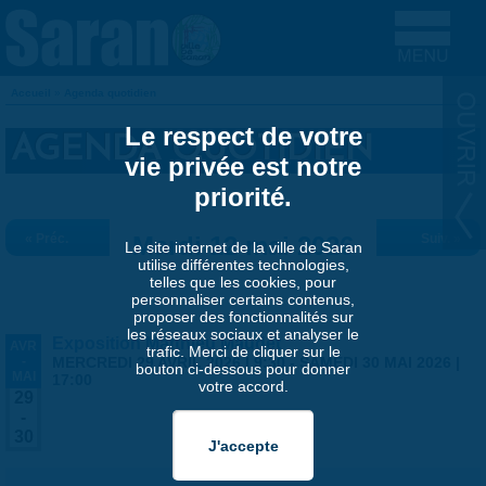
Aller au contenu principal
Accueil
»
Agenda quotidien
VOUS ÊTES ICI
Le respect de votre
AGENDA QUOTIDIEN
vie privée est notre
priorité.
« Préc.
Mardi 12 mai 2026
Suiv. »
Le site internet de la ville de Saran
utilise différentes technologies,
telles que les cookies, pour
personnaliser certains contenus,
proposer des fonctionnalités sur
les réseaux sociaux et analyser le
Exposition Matthieu Maudet
AVR
trafic. Merci de cliquer sur le
-
MERCREDI 29 AVRIL 2026 | 9:30
-
SAMEDI 30 MAI 2026 |
bouton ci-dessous pour donner
MAI
17:00
votre accord.
29
-
30