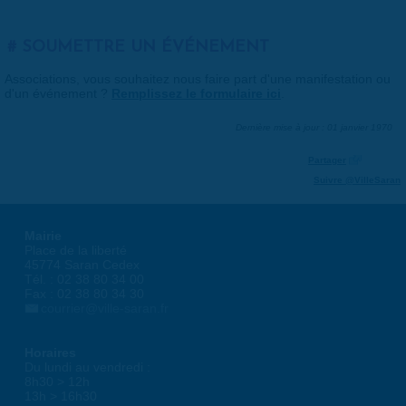
SOUMETTRE UN ÉVÉNEMENT
Associations, vous souhaitez nous faire part d'une manifestation ou
d'un événement ?
Remplissez le formulaire ici
.
Dernière mise à jour : 01 janvier 1970
Partager
Suivre @VilleSaran
Mairie
Place de la liberté
45774 Saran Cedex
Tél. : 02 38 80 34 00
Fax : 02 38 80 34 30
courrier@ville-saran.fr
Horaires
Du lundi au vendredi :
8h30 > 12h
13h > 16h30