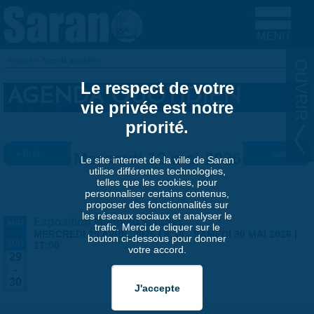
Aller au contenu principal
Accueil
»
Agenda quotidien
VOUS ÊTES ICI
Le respect de votre
AGENDA QUOTIDIEN
vie privée est notre
priorité.
« Préc.
Mercredi 13 mai 2026
Suiv. »
Le site internet de la ville de Saran
utilise différentes technologies,
telles que les cookies, pour
personnaliser certains contenus,
proposer des fonctionnalités sur
les réseaux sociaux et analyser le
Exposition Matthieu Maudet
AVR
trafic. Merci de cliquer sur le
-
MERCREDI 29 AVRIL 2026 | 9:30
-
SAMEDI 30 MAI 2026 |
bouton ci-dessous pour donner
MAI
17:00
votre accord.
29
-
30