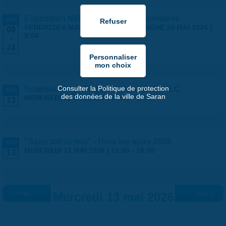
Exposition NINGYO Poupées japonaises
MAI
VENDREDI 8 MAI 2026 | 9:00
-
DIMANCHE 24 MAI 2026 |
08
9:00
-
24
Consulter la Politique de protection
Scapbooking - Stages ados/adultes MLC
MAI
des données de la ville de Saran
MERCREDI 13 MAI 2026 |
13:30
-
16:30
13
"Sans toit ni moi" - Hors les murs 2026
MAI
MERCREDI 13 MAI 2026 |
15:00
-
16:00
13
« Préc.
Mercredi 13 mai 2026
Suiv. »