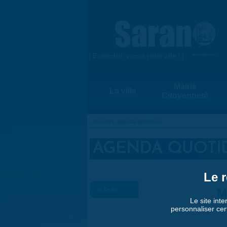
Aller au contenu principal
{ Ensemble, vivons notre ville ! }
www.saran.fr
Mairie
La ville
Citoyenneté
Accueil
»
Agenda quotidien
VOUS ÊTES ICI
AGENDA QUOTI
Le r
« Préc.
M
Le site inte
personnaliser cer