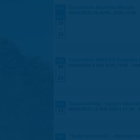
Exposition Matthieu Maudet
AVR
-
MERCREDI 29 AVRIL 2026 | 9:30
-
MAI
29
-
30
Exposition NINGYO Poupées 
MAI
VENDREDI 8 MAI 2026 | 9:00
-
DIM
08
-
24
Scapbooking - Stages ados/a
MAI
MERCREDI 13 MAI 2026 |
13:30
-
13
"Sans toit ni moi" - Hors les 
MAI