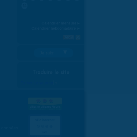
31
Calendrier mensuel ►
Calendrier hebdomadaire ►
Je suis:
Traduire le site
Select Language
▼
es données