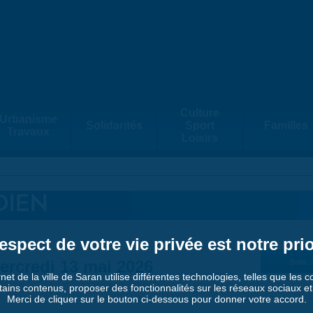
Culture
Urbanisme
Solidarités
Sport
Familles
Travaux
Loisirs
DIEN
espect de votre vie privée est notre prio
ercredi 13 mai 2026
Suiv. 
rnet de la ville de Saran utilise différentes technologies, telles que les 
tains contenus, proposer des fonctionnalités sur les réseaux sociaux et a
Merci de cliquer sur le bouton ci-dessous pour donner votre accord.