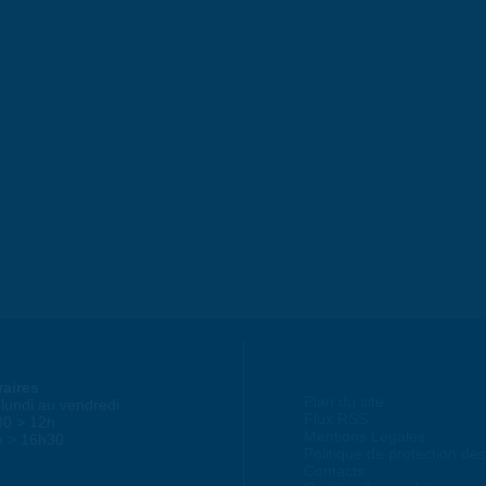
raires
Plan du site
lundi au vendredi :
Flux RSS
30 > 12h
Mentions Légales
h > 16h30
Politique de protection d
Contacts