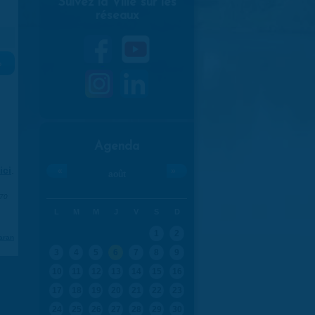
Suivez la Ville sur les
réseaux
»
Agenda
ici
.
«
»
août
970
L
M
M
J
V
S
D
1
2
aran
3
4
5
6
7
8
9
10
11
12
13
14
15
16
17
18
19
20
21
22
23
24
25
26
27
28
29
30