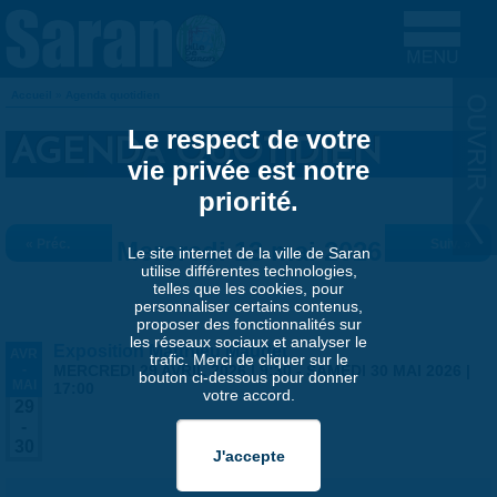
Aller au contenu principal
Accueil
»
Agenda quotidien
VOUS ÊTES ICI
Le respect de votre
AGENDA QUOTIDIEN
vie privée est notre
priorité.
« Préc.
Mercredi 13 mai 2026
Suiv. »
Le site internet de la ville de Saran
utilise différentes technologies,
telles que les cookies, pour
personnaliser certains contenus,
proposer des fonctionnalités sur
les réseaux sociaux et analyser le
Exposition Matthieu Maudet
AVR
trafic. Merci de cliquer sur le
-
MERCREDI 29 AVRIL 2026 | 9:30
-
SAMEDI 30 MAI 2026 |
bouton ci-dessous pour donner
MAI
17:00
votre accord.
29
-
30