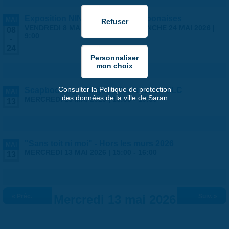
Exposition NINGYO Poupées japonaises
MAI
VENDREDI 8 MAI 2026 | 9:00
-
DIMANCHE 24 MAI 2026 |
08
9:00
-
24
Consulter la Politique de protection
Scapbooking - Stages ados/adultes MLC
MAI
des données de la ville de Saran
MERCREDI 13 MAI 2026 |
13:30
-
16:30
13
"Sans toit ni moi" - Hors les murs 2026
MAI
MERCREDI 13 MAI 2026 |
15:00
-
16:00
13
« Préc.
Mercredi 13 mai 2026
Suiv. »