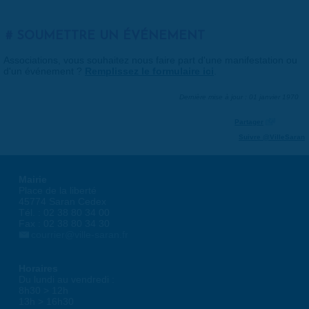
SOUMETTRE UN ÉVÉNEMENT
Associations, vous souhaitez nous faire part d'une manifestation ou
d'un événement ?
Remplissez le formulaire ici
.
Dernière mise à jour : 01 janvier 1970
Partager
Suivre @VilleSaran
Mairie
Place de la liberté
45774 Saran Cedex
Tél. : 02 38 80 34 00
Fax : 02 38 80 34 30
courrier@ville-saran.fr
Horaires
Du lundi au vendredi :
8h30 > 12h
13h > 16h30