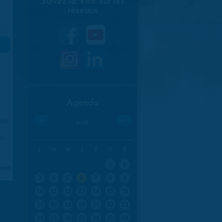
Suivez la Ville sur les
réseaux
»
Agenda
ici
.
«
»
août
970
L
M
M
J
V
S
D
1
2
aran
3
4
5
6
7
8
9
10
11
12
13
14
15
16
17
18
19
20
21
22
23
24
25
26
27
28
29
30