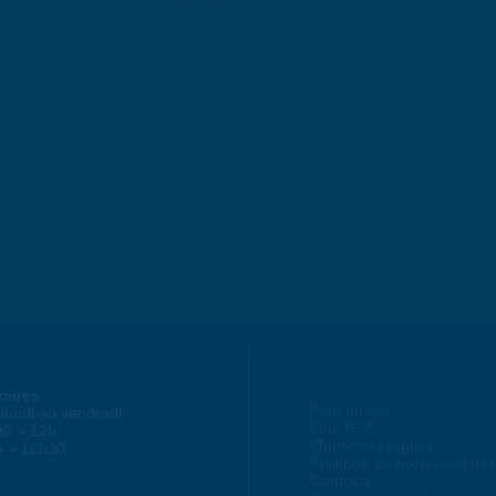
raires
Plan du site
lundi au vendredi :
Flux RSS
30 > 12h
Mentions Légales
h > 16h30
Politique de protection d
Contacts