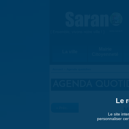
Aller au contenu principal
{ Ensemble, vivons notre ville ! }
www.saran.fr
Mairie
La ville
Citoyenneté
Accueil
»
Agenda quotidien
VOUS ÊTES ICI
AGENDA QUOTI
Le r
« Préc.
M
Le site inte
personnaliser cer