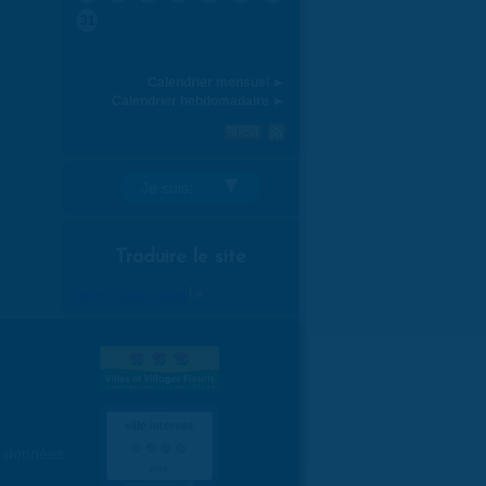
31
Calendrier mensuel ►
Calendrier hebdomadaire ►
Je suis:
Traduire le site
Select Language
▼
es données