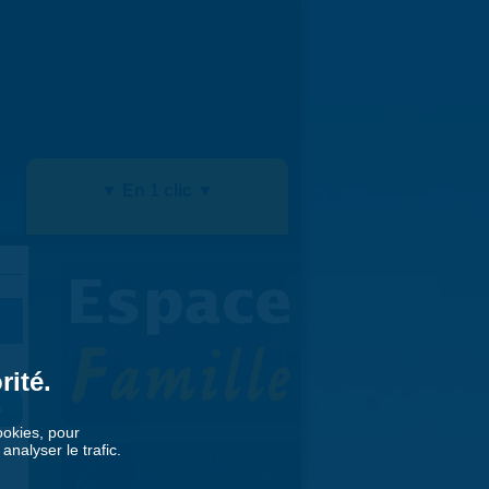
▼ En 1 clic ▼
rité.
»
cookies, pour
nalyser le trafic.