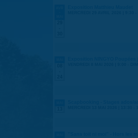
Exposition Matthieu Maudet
AVR
-
MERCREDI 29 AVRIL 2026 | 9:30
-
MAI
29
-
30
Exposition NINGYO Poupées 
MAI
VENDREDI 8 MAI 2026 | 9:00
-
DIM
08
-
24
Scapbooking - Stages ados/a
MAI
MERCREDI 13 MAI 2026 |
13:30
-
13
"Sans toit ni moi" - Hors les 
MAI