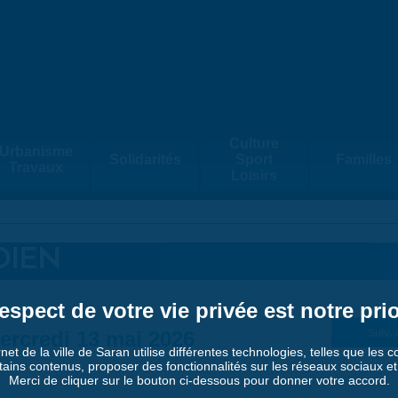
Culture
Urbanisme
Solidarités
Sport
Familles
Travaux
Loisirs
DIEN
espect de votre vie privée est notre prio
ercredi 13 mai 2026
Suiv. 
rnet de la ville de Saran utilise différentes technologies, telles que les 
tains contenus, proposer des fonctionnalités sur les réseaux sociaux et a
Merci de cliquer sur le bouton ci-dessous pour donner votre accord.