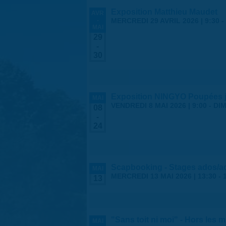
Exposition Matthieu Maudet
AVR
-
MERCREDI 29 AVRIL 2026 | 9:30
-
MAI
29
-
30
Exposition NINGYO Poupées 
MAI
VENDREDI 8 MAI 2026 | 9:00
-
DIM
08
-
24
Scapbooking - Stages ados/a
MAI
MERCREDI 13 MAI 2026 |
13:30
-
13
"Sans toit ni moi" - Hors les 
MAI