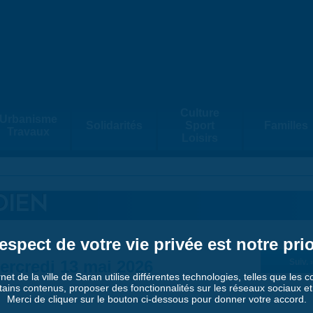
Culture
Urbanisme
Solidarités
Sport
Familles
Travaux
Loisirs
DIEN
espect de votre vie privée est notre prio
ercredi 13 mai 2026
Suiv. 
rnet de la ville de Saran utilise différentes technologies, telles que les 
tains contenus, proposer des fonctionnalités sur les réseaux sociaux et a
Merci de cliquer sur le bouton ci-dessous pour donner votre accord.