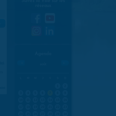
Suivez la Ville sur les
réseaux
»
Agenda
ici
.
«
»
août
970
L
M
M
J
V
S
D
1
2
aran
3
4
5
6
7
8
9
10
11
12
13
14
15
16
17
18
19
20
21
22
23
24
25
26
27
28
29
30