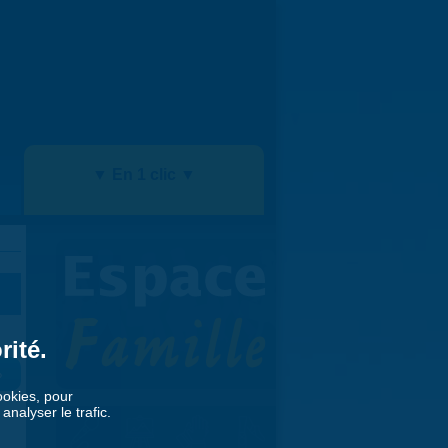
▼ En 1 clic ▼
rité.
»
cookies, pour
nalyser le trafic.