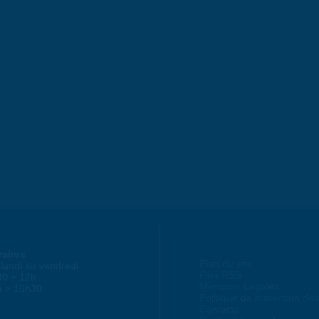
raires
Plan du site
lundi au vendredi :
Flux RSS
30 > 12h
Mentions Légales
h > 16h30
Politique de protection d
Contacts