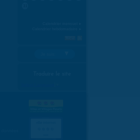
31
Calendrier mensuel ►
Calendrier hebdomadaire ►
Je suis:
Traduire le site
Select Language
▼
es données