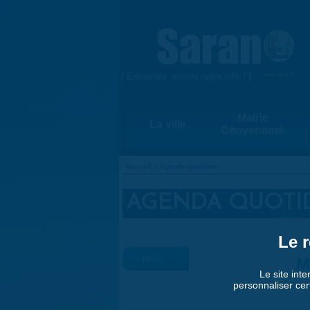
Aller au contenu principal
{ Ensemble, vivons notre ville ! }
www.saran.fr
Mairie
La ville
Citoyenneté
Accueil
»
Agenda quotidien
VOUS ÊTES ICI
AGENDA QUOTI
Le r
« Préc.
M
Le site inte
personnaliser cer