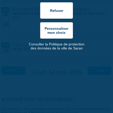
Exposition NINGYO Poupées japonaises
MAI
VENDREDI 8 MAI 2026 | 9:00
-
DIMANCHE 24 MAI 2026 |
08
9:00
-
24
Consulter la Politique de protection
Expo Land Art
MAI
des données de la ville de Saran
JEUDI 14 MAI 2026
14
« Préc.
Jeudi 14 mai 2026
Suiv. »
SOUMETTRE UN ÉVÉNEMENT
Associations, vous souhaitez nous faire part d'une manifestation ou
d'un événement ?
Remplissez le formulaire ici
.