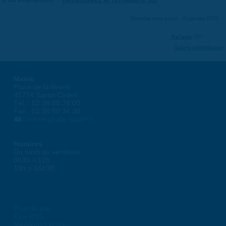
Dernière mise à jour : 01 janvier 1970
Partager
Suivre @VilleSaran
Mairie
Place de la liberté
45774 Saran Cedex
Tél. : 02 38 80 34 00
Fax : 02 38 80 34 30
courrier@ville-saran.fr
Horaires
Du lundi au vendredi :
8h30 > 12h
13h > 16h30
Plan du site
Flux RSS
Mentions Légales