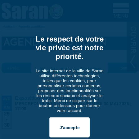
Aller au contenu principal
Accueil
»
Agenda quotidien
VOUS ÊTES ICI
Le respect de votre
AGENDA QUOTIDIEN
vie privée est notre
priorité.
« Préc.
Jeudi 14 mai 2026
Suiv. »
Le site internet de la ville de Saran
utilise différentes technologies,
telles que les cookies, pour
personnaliser certains contenus,
proposer des fonctionnalités sur
les réseaux sociaux et analyser le
Exposition Matthieu Maudet
AVR
trafic. Merci de cliquer sur le
-
MERCREDI 29 AVRIL 2026 | 9:30
-
SAMEDI 30 MAI 2026 |
bouton ci-dessous pour donner
MAI
17:00
votre accord.
29
-
30