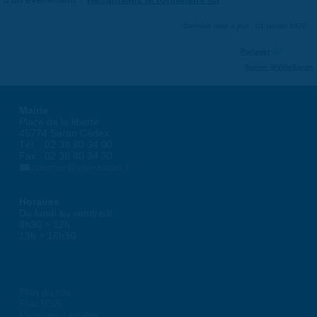
Dernière mise à jour : 01 janvier 1970
Partager
Suivre @VilleSaran
Mairie
Place de la liberté
45774 Saran Cedex
Tél. : 02 38 80 34 00
Fax : 02 38 80 34 30
courrier@ville-saran.fr
Horaires
Du lundi au vendredi :
8h30 > 12h
13h > 16h30
Plan du site
Flux RSS
Mentions Légales