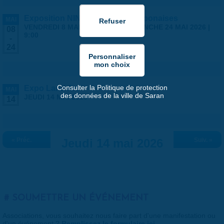
Exposition NINGYO Poupées japonaises
MAI
VENDREDI 8 MAI 2026 | 9:00
-
DIMANCHE 24 MAI 2026 |
08
9:00
-
24
Consulter la Politique de protection
Expo Land Art
MAI
des données de la ville de Saran
JEUDI 14 MAI 2026
14
« Préc.
Jeudi 14 mai 2026
Suiv. »
SOUMETTRE UN ÉVÉNEMENT
Associations, vous souhaitez nous faire part d'une manifestation ou
d'un événement ?
Remplissez le formulaire ici
.