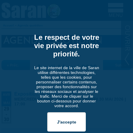
Aller au contenu principal
Accueil
»
Agenda quotidien
VOUS ÊTES ICI
Le respect de votre
AGENDA QUOTIDIEN
vie privée est notre
priorité.
« Préc.
Jeudi 14 mai 2026
Suiv. »
Le site internet de la ville de Saran
utilise différentes technologies,
telles que les cookies, pour
personnaliser certains contenus,
proposer des fonctionnalités sur
les réseaux sociaux et analyser le
Exposition Matthieu Maudet
AVR
trafic. Merci de cliquer sur le
-
MERCREDI 29 AVRIL 2026 | 9:30
-
SAMEDI 30 MAI 2026 |
bouton ci-dessous pour donner
MAI
17:00
votre accord.
29
-
30