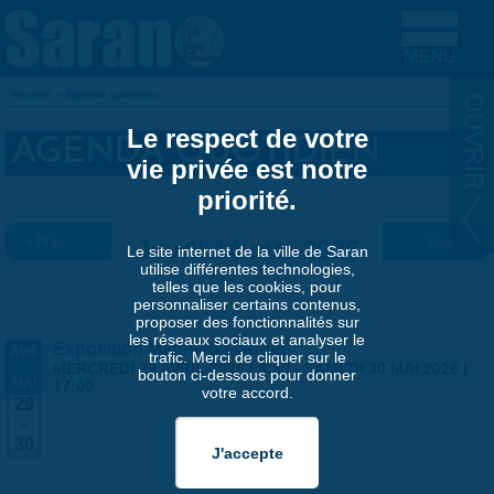
Aller au contenu principal
Accueil
»
Agenda quotidien
VOUS ÊTES ICI
Le respect de votre
AGENDA QUOTIDIEN
vie privée est notre
priorité.
« Préc.
Jeudi 14 mai 2026
Suiv. »
Le site internet de la ville de Saran
utilise différentes technologies,
telles que les cookies, pour
personnaliser certains contenus,
proposer des fonctionnalités sur
les réseaux sociaux et analyser le
Exposition Matthieu Maudet
AVR
trafic. Merci de cliquer sur le
-
MERCREDI 29 AVRIL 2026 | 9:30
-
SAMEDI 30 MAI 2026 |
bouton ci-dessous pour donner
MAI
17:00
votre accord.
29
-
30