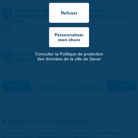
Exposition NINGYO Poupées japonaises
MAI
VENDREDI 8 MAI 2026 | 9:00
-
DIMANCHE 24 MAI 2026 |
08
9:00
-
24
Consulter la Politique de protection
Expo Land Art
MAI
des données de la ville de Saran
JEUDI 14 MAI 2026
14
« Préc.
Jeudi 14 mai 2026
Suiv. »
SOUMETTRE UN ÉVÉNEMENT
Associations, vous souhaitez nous faire part d'une manifestation ou
d'un événement ?
Remplissez le formulaire ici
.