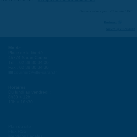
Dernière mise à jour : 01 janvier 1970
Partager
Suivre @VilleSaran
Mairie
Place de la liberté
45774 Saran Cedex
Tél. : 02 38 80 34 00
Fax : 02 38 80 34 30
courrier@ville-saran.fr
Horaires
Du lundi au vendredi :
8h30 > 12h
13h > 16h30
Plan du site
Flux RSS
Mentions Légales