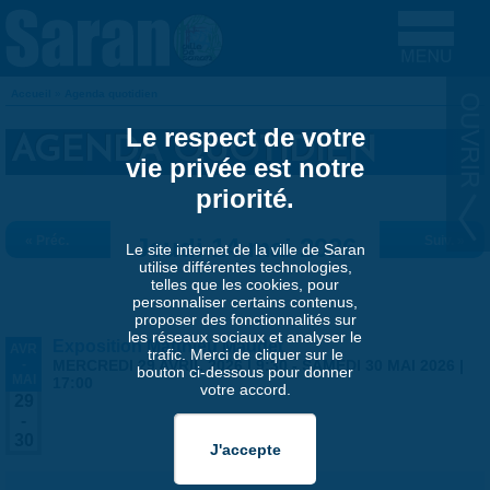
Aller au contenu principal
Accueil
»
Agenda quotidien
VOUS ÊTES ICI
Le respect de votre
AGENDA QUOTIDIEN
vie privée est notre
priorité.
« Préc.
Jeudi 14 mai 2026
Suiv. »
Le site internet de la ville de Saran
utilise différentes technologies,
telles que les cookies, pour
personnaliser certains contenus,
proposer des fonctionnalités sur
les réseaux sociaux et analyser le
Exposition Matthieu Maudet
AVR
trafic. Merci de cliquer sur le
-
MERCREDI 29 AVRIL 2026 | 9:30
-
SAMEDI 30 MAI 2026 |
bouton ci-dessous pour donner
MAI
17:00
votre accord.
29
-
30