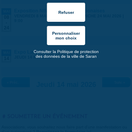
Exposition NINGYO Poupées japonaises
MAI
VENDREDI 8 MAI 2026 | 9:00
-
DIMANCHE 24 MAI 2026 |
08
9:00
-
24
Consulter la Politique de protection
Expo Land Art
MAI
des données de la ville de Saran
JEUDI 14 MAI 2026
14
« Préc.
Jeudi 14 mai 2026
Suiv. »
SOUMETTRE UN ÉVÉNEMENT
Associations, vous souhaitez nous faire part d'une manifestation ou
d'un événement ?
Remplissez le formulaire ici
.