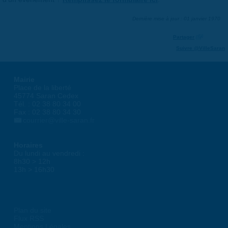
Dernière mise à jour : 01 janvier 1970
Partager
Suivre @VilleSaran
Mairie
Place de la liberté
45774 Saran Cedex
Tél. : 02 38 80 34 00
Fax : 02 38 80 34 30
courrier@ville-saran.fr
Horaires
Du lundi au vendredi :
8h30 > 12h
13h > 16h30
Plan du site
Flux RSS
Mentions Légales