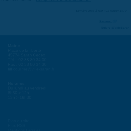
Dernière mise à jour : 01 janvier 1970
Partager
Suivre @VilleSaran
Mairie
Place de la liberté
45774 Saran Cedex
Tél. : 02 38 80 34 00
Fax : 02 38 80 34 30
courrier@ville-saran.fr
Horaires
Du lundi au vendredi :
8h30 > 12h
13h > 16h30
Plan du site
Flux RSS
Mentions Légales