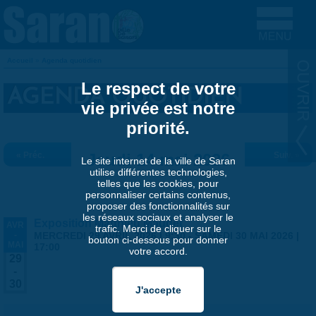
Aller au contenu principal
Accueil
»
Agenda quotidien
VOUS ÊTES ICI
Le respect de votre
AGENDA QUOTIDIEN
vie privée est notre
priorité.
« Préc.
Jeudi 14 mai 2026
Suiv. »
Le site internet de la ville de Saran
utilise différentes technologies,
telles que les cookies, pour
personnaliser certains contenus,
proposer des fonctionnalités sur
les réseaux sociaux et analyser le
Exposition Matthieu Maudet
AVR
trafic. Merci de cliquer sur le
-
MERCREDI 29 AVRIL 2026 | 9:30
-
SAMEDI 30 MAI 2026 |
bouton ci-dessous pour donner
MAI
17:00
votre accord.
29
-
30