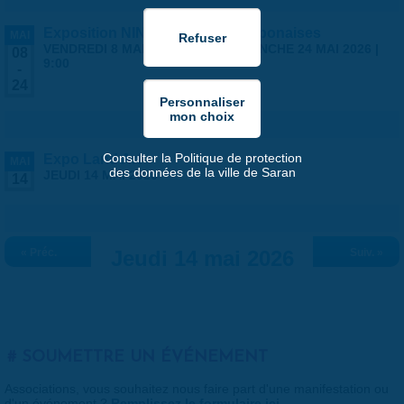
Exposition NINGYO Poupées japonaises
MAI
VENDREDI 8 MAI 2026 | 9:00
-
DIMANCHE 24 MAI 2026 |
08
9:00
-
24
Consulter la Politique de protection
Expo Land Art
MAI
des données de la ville de Saran
JEUDI 14 MAI 2026
14
« Préc.
Jeudi 14 mai 2026
Suiv. »
SOUMETTRE UN ÉVÉNEMENT
Associations, vous souhaitez nous faire part d'une manifestation ou
d'un événement ?
Remplissez le formulaire ici
.