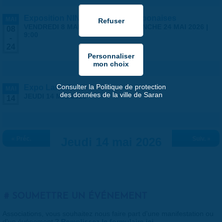
Exposition NINGYO Poupées japonaises
MAI
VENDREDI 8 MAI 2026 | 9:00
-
DIMANCHE 24 MAI 2026 |
08
9:00
-
24
Consulter la Politique de protection
Expo Land Art
MAI
des données de la ville de Saran
JEUDI 14 MAI 2026
14
« Préc.
Jeudi 14 mai 2026
Suiv. »
SOUMETTRE UN ÉVÉNEMENT
Associations, vous souhaitez nous faire part d'une manifestation ou
d'un événement ?
Remplissez le formulaire ici
.