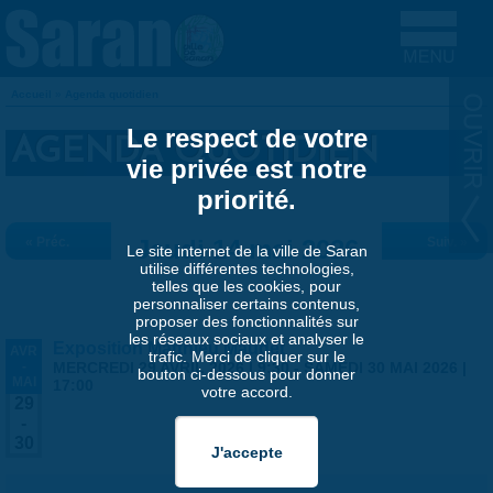
Aller au contenu principal
Accueil
»
Agenda quotidien
VOUS ÊTES ICI
Le respect de votre
AGENDA QUOTIDIEN
vie privée est notre
priorité.
« Préc.
Jeudi 14 mai 2026
Suiv. »
Le site internet de la ville de Saran
utilise différentes technologies,
telles que les cookies, pour
personnaliser certains contenus,
proposer des fonctionnalités sur
les réseaux sociaux et analyser le
Exposition Matthieu Maudet
AVR
trafic. Merci de cliquer sur le
-
MERCREDI 29 AVRIL 2026 | 9:30
-
SAMEDI 30 MAI 2026 |
bouton ci-dessous pour donner
MAI
17:00
votre accord.
29
-
30