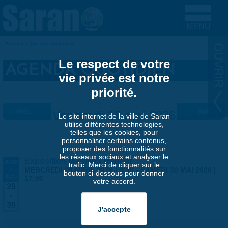
Aller au contenu principal
Accueil
»
Agenda quotidien
VOUS ÊTES ICI
Le respect de votre
AGENDA QUOTIDIEN
vie privée est notre
priorité.
« Préc.
Vendredi 15 mai 2026
Suiv. »
Le site internet de la ville de Saran
utilise différentes technologies,
telles que les cookies, pour
personnaliser certains contenus,
proposer des fonctionnalités sur
les réseaux sociaux et analyser le
Exposition Matthieu Maudet
AVR
trafic. Merci de cliquer sur le
-
MERCREDI 29 AVRIL 2026 | 9:30
-
SAMEDI 30 MAI 2026 |
bouton ci-dessous pour donner
MAI
17:00
votre accord.
29
-
30