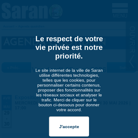
Aller au contenu principal
Accueil
»
Agenda quotidien
VOUS ÊTES ICI
Le respect de votre
AGENDA QUOTIDIEN
vie privée est notre
priorité.
« Préc.
Vendredi 15 mai 2026
Suiv. »
Le site internet de la ville de Saran
utilise différentes technologies,
telles que les cookies, pour
personnaliser certains contenus,
proposer des fonctionnalités sur
les réseaux sociaux et analyser le
Exposition Matthieu Maudet
AVR
trafic. Merci de cliquer sur le
-
MERCREDI 29 AVRIL 2026 | 9:30
-
SAMEDI 30 MAI 2026 |
bouton ci-dessous pour donner
MAI
17:00
votre accord.
29
-
30