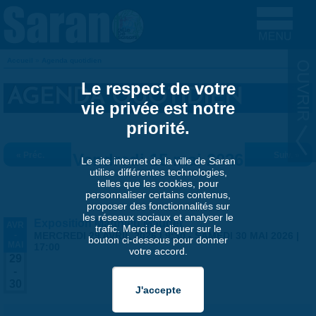
Aller au contenu principal
Accueil
»
Agenda quotidien
VOUS ÊTES ICI
Le respect de votre
AGENDA QUOTIDIEN
vie privée est notre
priorité.
« Préc.
Vendredi 15 mai 2026
Suiv. »
Le site internet de la ville de Saran
utilise différentes technologies,
telles que les cookies, pour
personnaliser certains contenus,
proposer des fonctionnalités sur
les réseaux sociaux et analyser le
Exposition Matthieu Maudet
AVR
trafic. Merci de cliquer sur le
-
MERCREDI 29 AVRIL 2026 | 9:30
-
SAMEDI 30 MAI 2026 |
bouton ci-dessous pour donner
MAI
17:00
votre accord.
29
-
30