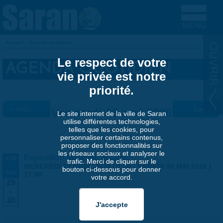
Aller au contenu principal
Accueil
»
Agenda quotidien
VOUS ÊTES ICI
Le respect de votre
AGENDA QUOTIDIEN
vie privée est notre
priorité.
« Préc.
Vendredi 15 mai 2026
Suiv. »
Le site internet de la ville de Saran
utilise différentes technologies,
telles que les cookies, pour
personnaliser certains contenus,
proposer des fonctionnalités sur
les réseaux sociaux et analyser le
Exposition Matthieu Maudet
AVR
trafic. Merci de cliquer sur le
-
MERCREDI 29 AVRIL 2026 | 9:30
-
SAMEDI 30 MAI 2026 |
bouton ci-dessous pour donner
MAI
17:00
votre accord.
29
-
30