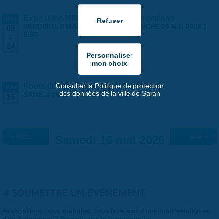
Exposition NINGYO Poupées japonaises
MAI
VENDREDI 8 MAI 2026 | 9:00
-
DIMANCHE 24 MAI 2026 |
08
9:00
-
24
Consulter la Politique de protection
Football : Saran x Dijon FCO 2
MAI
des données de la ville de Saran
SAMEDI 16 MAI 2026 |
18:00
-
20:00
16
« Préc.
Samedi 16 mai 2026
Suiv. »
SOUMETTRE UN ÉVÉNEMENT
Associations, vous souhaitez nous faire part d'une manifestation ou
d'un événement ?
Remplissez le formulaire ici
.