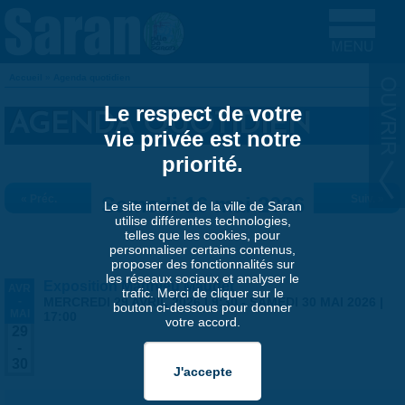
Aller au contenu principal
Accueil
»
Agenda quotidien
VOUS ÊTES ICI
Le respect de votre
AGENDA QUOTIDIEN
vie privée est notre
priorité.
« Préc.
Samedi 16 mai 2026
Suiv. »
Le site internet de la ville de Saran
utilise différentes technologies,
telles que les cookies, pour
personnaliser certains contenus,
proposer des fonctionnalités sur
les réseaux sociaux et analyser le
Exposition Matthieu Maudet
AVR
trafic. Merci de cliquer sur le
-
MERCREDI 29 AVRIL 2026 | 9:30
-
SAMEDI 30 MAI 2026 |
bouton ci-dessous pour donner
MAI
17:00
votre accord.
29
-
30