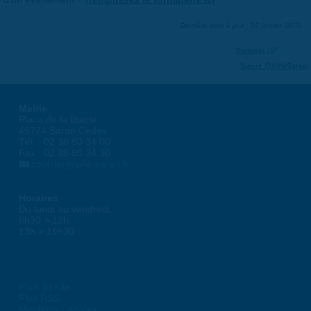
Dernière mise à jour : 01 janvier 1970
Partager
Suivre @VilleSaran
Mairie
Place de la liberté
45774 Saran Cedex
Tél. : 02 38 80 34 00
Fax : 02 38 80 34 30
courrier@ville-saran.fr
Horaires
Du lundi au vendredi :
8h30 > 12h
13h > 16h30
Plan du site
Flux RSS
Mentions Légales