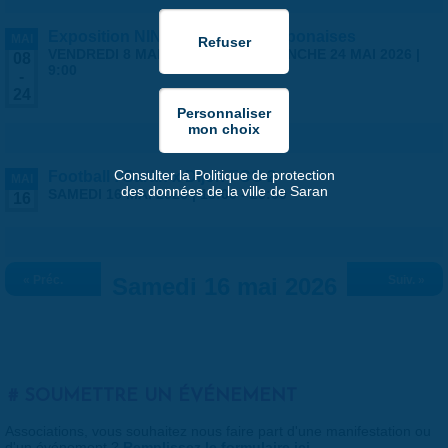
Exposition NINGYO Poupées japonaises
MAI
VENDREDI 8 MAI 2026 | 9:00
-
DIMANCHE 24 MAI 2026 |
08
9:00
-
24
Consulter la Politique de protection
Football : Saran x Dijon FCO 2
MAI
des données de la ville de Saran
SAMEDI 16 MAI 2026 |
18:00
-
20:00
16
« Préc.
Samedi 16 mai 2026
Suiv. »
SOUMETTRE UN ÉVÉNEMENT
Associations, vous souhaitez nous faire part d'une manifestation ou
d'un événement ?
Remplissez le formulaire ici
.