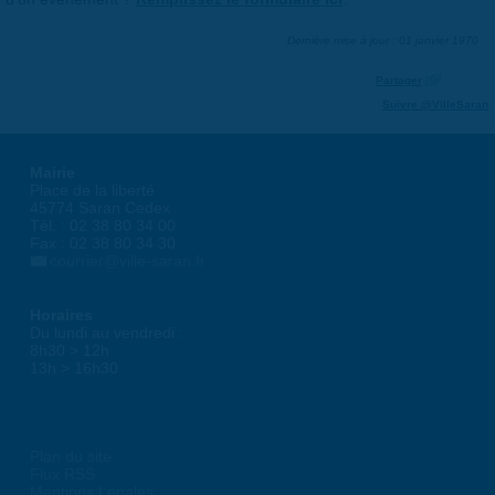
Dernière mise à jour : 01 janvier 1970
Partager
Suivre @VilleSaran
Mairie
Place de la liberté
45774 Saran Cedex
Tél. : 02 38 80 34 00
Fax : 02 38 80 34 30
courrier@ville-saran.fr
Horaires
Du lundi au vendredi :
8h30 > 12h
13h > 16h30
Plan du site
Flux RSS
Mentions Légales