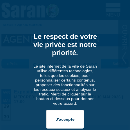
Aller au contenu principal
Accueil
»
Agenda quotidien
VOUS ÊTES ICI
Le respect de votre
AGENDA QUOTIDIEN
vie privée est notre
priorité.
« Préc.
Samedi 16 mai 2026
Suiv. »
Le site internet de la ville de Saran
utilise différentes technologies,
telles que les cookies, pour
personnaliser certains contenus,
proposer des fonctionnalités sur
les réseaux sociaux et analyser le
Exposition Matthieu Maudet
AVR
trafic. Merci de cliquer sur le
-
MERCREDI 29 AVRIL 2026 | 9:30
-
SAMEDI 30 MAI 2026 |
bouton ci-dessous pour donner
MAI
17:00
votre accord.
29
-
30