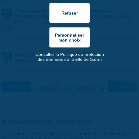
Exposition NINGYO Poupées japonaises
MAI
VENDREDI 8 MAI 2026 | 9:00
-
DIMANCHE 24 MAI 2026 |
08
9:00
-
24
Consulter la Politique de protection
Football : Saran x Dijon FCO 2
MAI
des données de la ville de Saran
SAMEDI 16 MAI 2026 |
18:00
-
20:00
16
« Préc.
Samedi 16 mai 2026
Suiv. »
SOUMETTRE UN ÉVÉNEMENT
Associations, vous souhaitez nous faire part d'une manifestation ou
d'un événement ?
Remplissez le formulaire ici
.