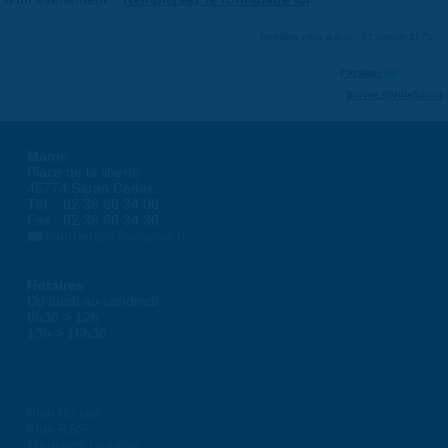
Dernière mise à jour : 01 janvier 1970
Partager
Suivre @VilleSaran
Mairie
Place de la liberté
45774 Saran Cedex
Tél. : 02 38 80 34 00
Fax : 02 38 80 34 30
courrier@ville-saran.fr
Horaires
Du lundi au vendredi :
8h30 > 12h
13h > 16h30
Plan du site
Flux RSS
Mentions Légales