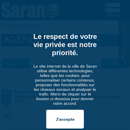
Aller au contenu principal
Accueil
»
Agenda quotidien
VOUS ÊTES ICI
Le respect de votre
AGENDA QUOTIDIEN
vie privée est notre
priorité.
« Préc.
Samedi 16 mai 2026
Suiv. »
Le site internet de la ville de Saran
utilise différentes technologies,
telles que les cookies, pour
personnaliser certains contenus,
proposer des fonctionnalités sur
les réseaux sociaux et analyser le
Exposition Matthieu Maudet
AVR
trafic. Merci de cliquer sur le
-
MERCREDI 29 AVRIL 2026 | 9:30
-
SAMEDI 30 MAI 2026 |
bouton ci-dessous pour donner
MAI
17:00
votre accord.
29
-
30