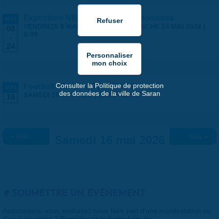
Exposition NINGYO Poupées japonaises
MAI
VENDREDI 8 MAI 2026 | 9:00
-
DIMANCHE 24 MAI 2026 |
08
9:00
-
24
Consulter la Politique de protection
Football : Saran x Dijon FCO 2
MAI
des données de la ville de Saran
SAMEDI 16 MAI 2026 |
18:00
-
20:00
16
« Préc.
Samedi 16 mai 2026
Suiv. »
SOUMETTRE UN ÉVÉNEMENT
Associations, vous souhaitez nous faire part d'une manifestation ou
d'un événement ?
Remplissez le formulaire ici
.