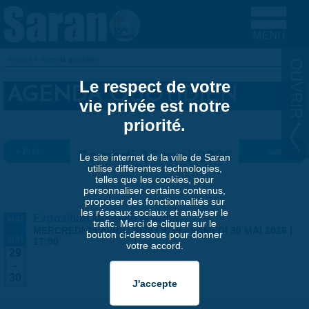
Aller au contenu principal
Accueil
»
Agenda quotidien
VOUS ÊTES ICI
Le respect de votre
AGENDA QUOTIDIEN
vie privée est notre
priorité.
« Préc.
Samedi 16 mai 2026
Suiv. »
Le site internet de la ville de Saran
utilise différentes technologies,
telles que les cookies, pour
personnaliser certains contenus,
proposer des fonctionnalités sur
les réseaux sociaux et analyser le
Exposition Matthieu Maudet
AVR
trafic. Merci de cliquer sur le
-
MERCREDI 29 AVRIL 2026 | 9:30
-
SAMEDI 30 MAI 2026 |
bouton ci-dessous pour donner
MAI
17:00
votre accord.
29
-
30