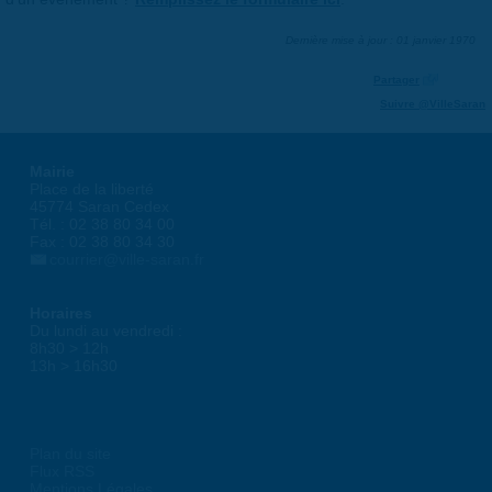
Dernière mise à jour : 01 janvier 1970
Partager
Suivre @VilleSaran
Mairie
Place de la liberté
45774 Saran Cedex
Tél. : 02 38 80 34 00
Fax : 02 38 80 34 30
courrier@ville-saran.fr
Horaires
Du lundi au vendredi :
8h30 > 12h
13h > 16h30
Plan du site
Flux RSS
Mentions Légales