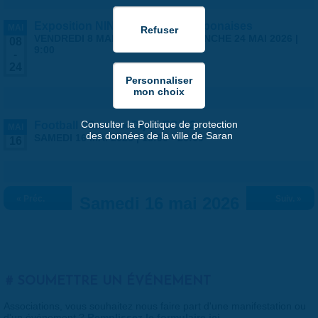
Exposition NINGYO Poupées japonaises
MAI
VENDREDI 8 MAI 2026 | 9:00
-
DIMANCHE 24 MAI 2026 |
08
9:00
-
24
Consulter la Politique de protection
Football : Saran x Dijon FCO 2
MAI
des données de la ville de Saran
SAMEDI 16 MAI 2026 |
18:00
-
20:00
16
« Préc.
Samedi 16 mai 2026
Suiv. »
SOUMETTRE UN ÉVÉNEMENT
Associations, vous souhaitez nous faire part d'une manifestation ou
d'un événement ?
Remplissez le formulaire ici
.