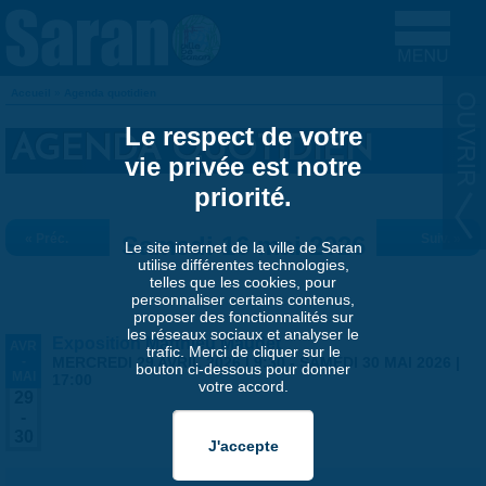
Aller au contenu principal
Accueil
»
Agenda quotidien
VOUS ÊTES ICI
Le respect de votre
AGENDA QUOTIDIEN
vie privée est notre
priorité.
« Préc.
Samedi 16 mai 2026
Suiv. »
Le site internet de la ville de Saran
utilise différentes technologies,
telles que les cookies, pour
personnaliser certains contenus,
proposer des fonctionnalités sur
les réseaux sociaux et analyser le
Exposition Matthieu Maudet
AVR
trafic. Merci de cliquer sur le
-
MERCREDI 29 AVRIL 2026 | 9:30
-
SAMEDI 30 MAI 2026 |
bouton ci-dessous pour donner
MAI
17:00
votre accord.
29
-
30