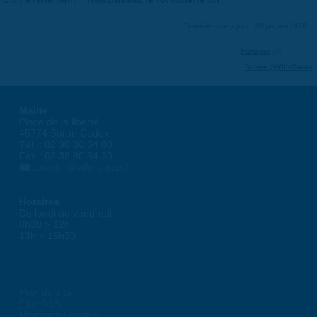
Dernière mise à jour : 01 janvier 1970
Partager
Suivre @VilleSaran
Mairie
Place de la liberté
45774 Saran Cedex
Tél. : 02 38 80 34 00
Fax : 02 38 80 34 30
courrier@ville-saran.fr
Horaires
Du lundi au vendredi :
8h30 > 12h
13h > 16h30
Plan du site
Flux RSS
Mentions Légales