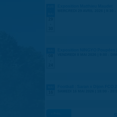
Exposition Matthieu Maudet
AVR
-
MERCREDI 29 AVRIL 2026 | 9:30
-
MAI
29
-
30
Exposition NINGYO Poupées 
MAI
VENDREDI 8 MAI 2026 | 9:00
-
DIM
08
-
24
Football : Saran x Dijon FCO 2
MAI
SAMEDI 16 MAI 2026 |
18:00
-
20:
16
« Préc.
S