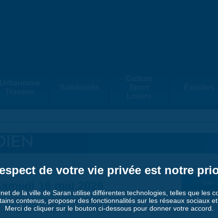
Culture
Urbanisme
Solidarités
Sport
Familles
Travaux
Loisirs
DIEN
espect de votre vie privée est notre prio
amedi 16 mai 2026
Suiv. 
rnet de la ville de Saran utilise différentes technologies, telles que les 
tains contenus, proposer des fonctionnalités sur les réseaux sociaux et a
Merci de cliquer sur le bouton ci-dessous pour donner votre accord.