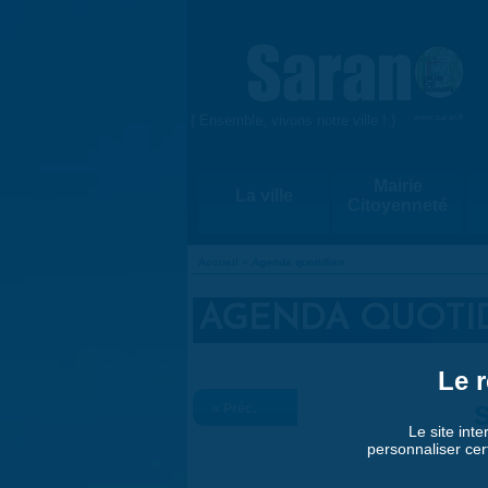
Aller au contenu principal
{ Ensemble, vivons notre ville ! }
www.saran.fr
Mairie
La ville
Citoyenneté
Accueil
»
Agenda quotidien
VOUS ÊTES ICI
AGENDA QUOTI
Le r
« Préc.
S
Le site inte
personnaliser cer