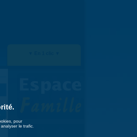
▼ En 1 clic ▼
rité.
»
cookies, pour
nalyser le trafic.