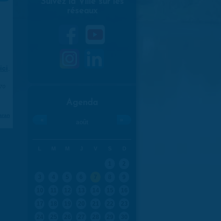
Suivez la Ville sur les
réseaux
ici
.
970
Agenda
aran
«
»
août
L
M
M
J
V
S
D
1
2
3
4
5
6
7
8
9
10
11
12
13
14
15
16
17
18
19
20
21
22
23
24
25
26
27
28
29
30