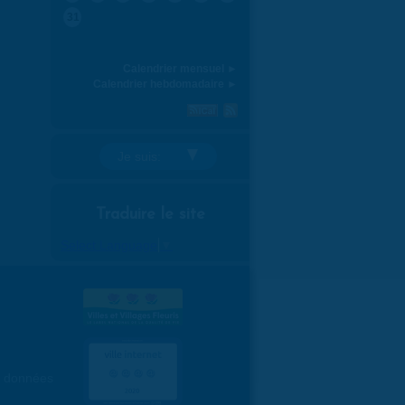
31
Calendrier mensuel ►
Calendrier hebdomadaire ►
Je suis:
Traduire le site
Select Language
▼
es données