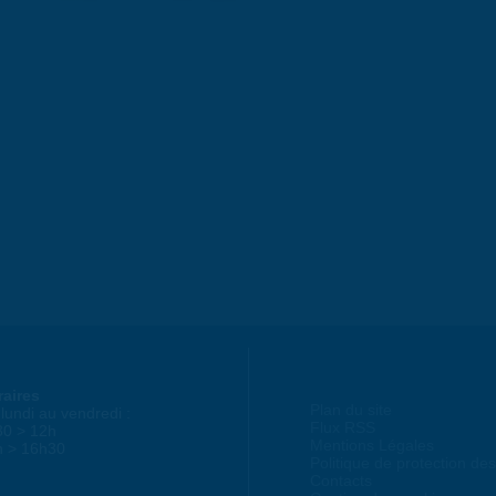
raires
Plan du site
lundi au vendredi :
Flux RSS
30 > 12h
Mentions Légales
h > 16h30
Politique de protection d
Contacts