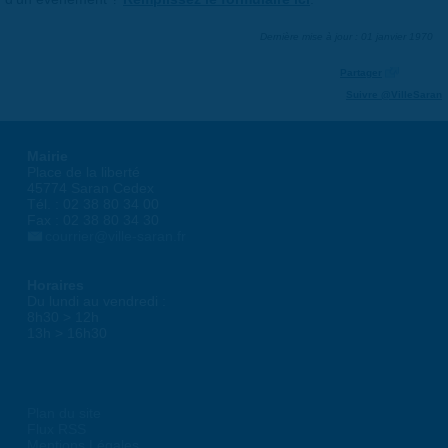
Dernière mise à jour : 01 janvier 1970
Partager
Suivre @VilleSaran
Mairie
Place de la liberté
45774 Saran Cedex
Tél. : 02 38 80 34 00
Fax : 02 38 80 34 30
courrier@ville-saran.fr
Horaires
Du lundi au vendredi :
8h30 > 12h
13h > 16h30
Plan du site
Flux RSS
Mentions Légales