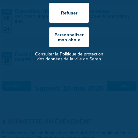
Exposition NINGYO Poupées japonaises
MAI
VENDREDI 8 MAI 2026 | 9:00
-
DIMANCHE 24 MAI 2026 |
08
9:00
-
24
Consulter la Politique de protection
Football : Saran x Dijon FCO 2
MAI
des données de la ville de Saran
SAMEDI 16 MAI 2026 |
18:00
-
20:00
16
« Préc.
Samedi 16 mai 2026
Suiv. »
SOUMETTRE UN ÉVÉNEMENT
Associations, vous souhaitez nous faire part d'une manifestation ou
d'un événement ?
Remplissez le formulaire ici
.