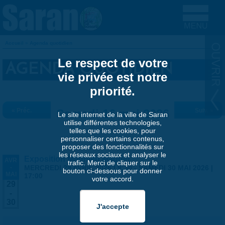
Aller au contenu principal
Accueil
»
Agenda quotidien
VOUS ÊTES ICI
Le respect de votre
AGENDA QUOTIDIEN
vie privée est notre
priorité.
« Préc.
Samedi 16 mai 2026
Suiv. »
Le site internet de la ville de Saran
utilise différentes technologies,
telles que les cookies, pour
personnaliser certains contenus,
proposer des fonctionnalités sur
les réseaux sociaux et analyser le
Exposition Matthieu Maudet
AVR
trafic. Merci de cliquer sur le
-
MERCREDI 29 AVRIL 2026 | 9:30
-
SAMEDI 30 MAI 2026 |
bouton ci-dessous pour donner
MAI
17:00
votre accord.
29
-
30