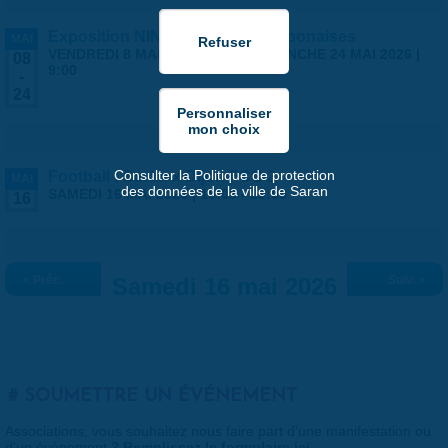
Exposition NINGYO Poupées japonaises
MAI
VENDREDI 8 MAI 2026 | 9:00
-
DIMANCHE 24 MAI 2026 |
08
9:00
-
24
Consulter la Politique de protection
Football : Saran x Dijon FCO 2
MAI
des données de la ville de Saran
SAMEDI 16 MAI 2026 |
18:00
-
20:00
16
« Préc.
Samedi 16 mai 2026
Suiv. »
SOUMETTRE UN ÉVÉNEMENT
Associations, vous souhaitez nous faire part d'une manifestation ou
d'un événement ?
Remplissez le formulaire ici
.