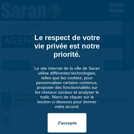
Aller au contenu principal
Accueil
»
Agenda quotidien
VOUS ÊTES ICI
Le respect de votre
AGENDA QUOTIDIEN
vie privée est notre
priorité.
« Préc.
Samedi 16 mai 2026
Suiv. »
Le site internet de la ville de Saran
utilise différentes technologies,
telles que les cookies, pour
personnaliser certains contenus,
proposer des fonctionnalités sur
les réseaux sociaux et analyser le
Exposition Matthieu Maudet
AVR
trafic. Merci de cliquer sur le
-
MERCREDI 29 AVRIL 2026 | 9:30
-
SAMEDI 30 MAI 2026 |
bouton ci-dessous pour donner
MAI
17:00
votre accord.
29
-
30