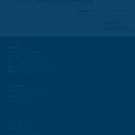
Dernière mise à jour : 01 janvier 1970
Partager
Suivre @VilleSaran
Mairie
Place de la liberté
45774 Saran Cedex
Tél. : 02 38 80 34 00
Fax : 02 38 80 34 30
courrier@ville-saran.fr
Horaires
Du lundi au vendredi :
8h30 > 12h
13h > 16h30
Plan du site
Flux RSS
Mentions Légales