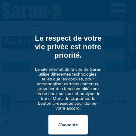
Aller au contenu principal
Accueil
»
Agenda quotidien
VOUS ÊTES ICI
Le respect de votre
AGENDA QUOTIDIEN
vie privée est notre
priorité.
« Préc.
Dimanche 17 mai 2026
Suiv. »
Le site internet de la ville de Saran
utilise différentes technologies,
telles que les cookies, pour
personnaliser certains contenus,
proposer des fonctionnalités sur
les réseaux sociaux et analyser le
Exposition Matthieu Maudet
AVR
trafic. Merci de cliquer sur le
-
MERCREDI 29 AVRIL 2026 | 9:30
-
SAMEDI 30 MAI 2026 |
bouton ci-dessous pour donner
MAI
17:00
votre accord.
29
-
30